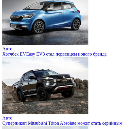
Авто
Хэтчбек EVEasy EV3 стал первенцем нового бренда
Авто
Суперпикап Mitsubishi Triton Absolute может стать серийным