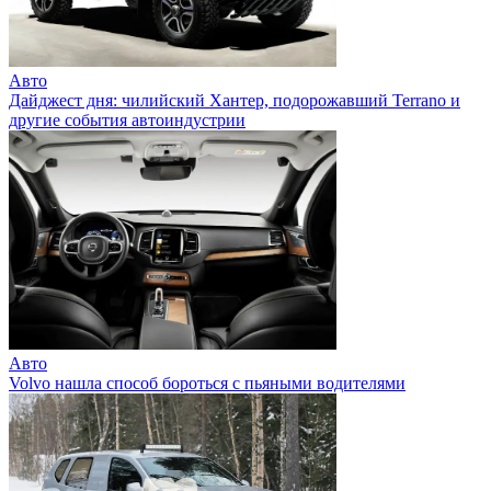
Авто
Дайджест дня: чилийский Хантер, подорожавший Terrano и
другие события автоиндустрии
Авто
Volvo нашла способ бороться с пьяными водителями