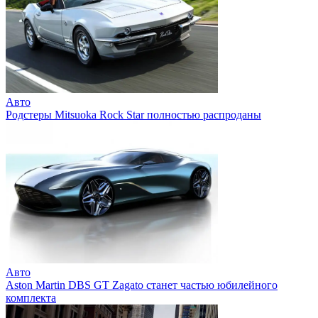
Авто
Родстеры Mitsuoka Rock Star полностью распроданы
Авто
Aston Martin DBS GT Zagato станет частью юбилейного
комплекта