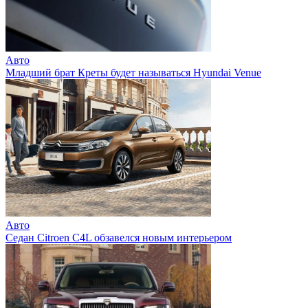
Авто
Младший брат Креты будет называться Hyundai Venue
Авто
Седан Citroen C4L обзавелся новым интерьером