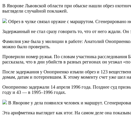
В Яворове Львовской области при обыске нашли обрез охотничь
выглядели случайной поклажей.
Обрез в чулке связал оружие с маршрутом. Сгенерировано 
Задержанный не стал сразу говорить то, что от него ждали. Он
Фамилия уже была у милиции в работе: Анатолий Оноприенко.
можно было проверить.
Проверили номер ружья. По словам участника расследования 
рассказала, что в дни убийств в разных регионах он уезжал «по
После задержания у Оноприенко изъяли обрез и 123 вещественн
домам, датам и потерпевшим. К этому моменту счет уже шел н
Оноприенко задержали 14 апреля 1996 года. Позднее суд призна
году и 43 — в 1995–1996 годах.
В Яворове у дела появился человек и маршрут. Сгенериров
Эта арифметика выглядит как итог. На самом деле она показыва