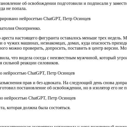
становление об освобождении подготовили и подписали у замест
уда не попала.
нерировано нейросетью ChatGPT, Петр Осинцев
Анатолия Оноприенко.
 ареста настоящего фигуранта оставалось меньше трех недель. М
и о чужих машинах, незнакомцах, домах, куда опасность приход
рого можно проверить, допросить, поставить в центр версии. Мо
вила, что видела соседа с неизвестным мужчиной, который угрож
ля сильной реакции силовиков.
но нейросетью ChatGPT, Петр Осинцев
разъяснения прав и без адвоката. На следующий день снова доп
готовил постановление об освобождении, но в изолятор его не п
но нейросетью ChatGPT, Петр Осинцев
а, которая должна была состояться.
сихиатрическая экспертиза установила у него реактивный психоз.