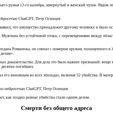
его ружья 12-го калибра, завернутый в женский чулок. Рядом л
нейросетью ChatGPT, Петр Осинцев
 заявил, что имущество принадлежит другому человеку и было ос
 Мужчина без устойчивой точки, с перемещениями между облас
Богдана Романюка, он совпал с номером оружия, похищенного в
 делам».
ых доказательства. Для дела это было важнее признаний: вещи 
а десятки погибших.
л его виновным во всех эпизодах, включая 52 убийства. В матер
ано нейросетью ChatGPT, Петр Осинцев
ет, как поздно разные убийства стали одним делом.
Смерти без общего адреса