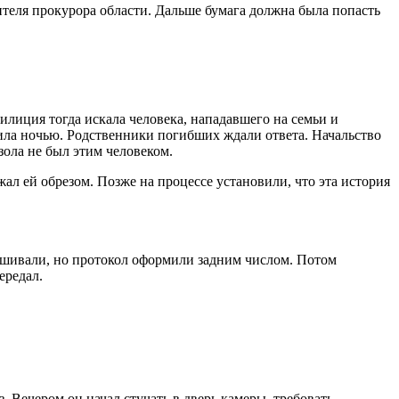
ителя прокурора области. Дальше бумага должна была попасть
илиция тогда искала человека, нападавшего на семьи и
ила ночью. Родственники погибших ждали ответа. Начальство
зола не был этим человеком.
ал ей обрезом. Позже на процессе установили, что эта история
рашивали, но протокол оформили задним числом. Потом
ередал.
 Вечером он начал стучать в дверь камеры, требовать