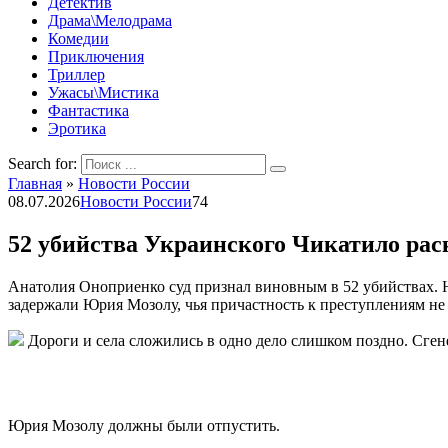
Детектив
Драма\Мелодрама
Комедии
Приключения
Триллер
Ужасы\Мистика
Фантастика
Эротика
Search for:
Главная
»
Новости России
08.07.2026
Новости России
74
52 убийства Украинского Чикатило рас
Анатолия Оноприенко суд признал виновным в 52 убийствах. Но
задержали Юрия Мозолу, чья причастность к преступлениям не п
Дороги и села сложились в одно дело слишком поздно. Сге
Юрия Мозолу должны были отпустить.