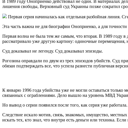
В 1989 году Оноприенко действовал не один. В материалах де
лишения свободы, Верховный суд Украины позже сократил срок
Первая серия начиналась как отдельная разбойная линия. С
Эта часть важна не для биографии Оноприенко, а для точности
Первая волна не была тем же самым, что вторая. В 1989 году в 
рассматривало уже другую картину: одиночные перемещения, на
Суд доказывал не легенду. Суд доказывал эпизоды.
Рогозина оправдали по двум из трех эпизодов убийств. Суд приз
обязан подтверждать все, что успела разнести публичная версия
К январю 1996 года убийства уже не могли оставаться только
связанных с ограблениями. Дело вышло на уровень МВД Укра
Но вывод о серии появился после того, как серия уже работала.
Следствие искало мотив, связь, знакомых, имущество, местных 
искать тех, кто знал, что внутри есть деньги или техника. Ес