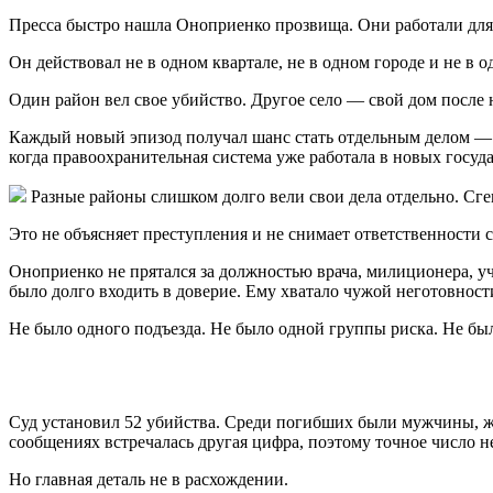
Пресса быстро нашла Оноприенко прозвища. Они работали для 
Он действовал не в одном квартале, не в одном городе и не в 
Один район вел свое убийство. Другое село — свой дом после 
Каждый новый эпизод получал шанс стать отдельным делом — с
когда правоохранительная система уже работала в новых госу
Разные районы слишком долго вели свои дела отдельно. Сг
Это не объясняет преступления и не снимает ответственности 
Оноприенко не прятался за должностью врача, милиционера, уч
было долго входить в доверие. Ему хватало чужой неготовности
Не было одного подъезда. Не было одной группы риска. Не бы
Суд установил 52 убийства. Среди погибших были мужчины, жен
сообщениях встречалась другая цифра, поэтому точное число 
Но главная деталь не в расхождении.