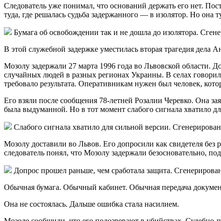
Следователь уже понимал, что оснований держать его нет. По
туда, где решалась судьба задержанного — в изолятор. Но она т
Бумага об освобождении так и не дошла до изолятора. Сге
В этой служебной задержке уместилась вторая трагедия дела 
Мозолу задержали 27 марта 1996 года во Львовской области. До
случайных людей в разных регионах Украины. В селах говорил
требовало результата. Оперативникам нужен был человек, кото
Его взяли после сообщения 78-летней Розалии Черевко. Она зая
была выдуманной. Но в тот момент слабого сигнала хватило д
Слабого сигнала хватило для сильной версии. Сгенерирова
Мозолу доставили во Львов. Его допросили как свидетеля без 
следователь понял, что Мозолу задержали безосновательно, под
Допрос прошел раньше, чем сработала защита. Сгенерирова
Обычная бумага. Обычный кабинет. Обычная передача документ
Она не состоялась. Дальше ошибка стала насилием.
Мозоле сообщили, что его подозревают в убийствах. Судебно-п