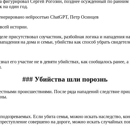
ла фигурировал Сергей Рогозин, позднее осужденный по ранним 
 на один год.
генерировано нейросетью ChatGPT, Петр Осинцев
 всей истории.
деле присутствовал соучастник, разбойная логика и нападения на
падения на дома и семьи, убийства как способ убрать свидетел
нал его участие не в девяти убийствах, как сообщалось ранее, а 
.
### Убийства шли порознь
 местными происшествиями. После ряда нападений следствие пр
ины.
подозреваемых. Если убита семья, можно искать наследство, кон
ли преступление совершено на дороге, можно искать случайных п