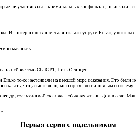
орые не участвовали в криминальных конфликтах, не искали встр
ода. Из потерпевших приехали только супруги Енько, у которых 
еский масштаб.
ровано нейросетью ChatGPT, Петр Осинцев
и Енько тоже настаивали на высшей мере наказания. Это были не
о сказать, что установлено, кого признали виновным и почему п
жнее другое: уязвимой оказалась обычная жизнь. Дом в селе. Ма
ама.
Первая серия с подельником