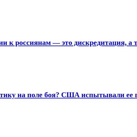
ии к россиянам — это дискредитация, а
тику на поле боя? США испытывали ее г