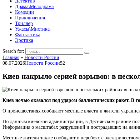
Детектив
Драма\Мелодрама
Комедии
Приключения
Триллер
Ужасы\Мистика
Фантастика
Эротика
Search for:
Главная
»
Новости России
08.07.2026
Новости России
52
Киев накрыло серией взрывов: в неск
Киев ночью оказался под ударом баллистических ракет. В г
О происшествиях сообщают местные власти и жители украинс
По данным киевской администрации, в Деснянском районе пос
Информация о масштабах разрушений и пострадавших на данн
Местные жители также сообщают о перебоях с электричеством 