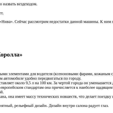
 назвать вездеходом.
т.
Нива». Сейчас рассмотрим недостатки данной машины. К ним о
Королла»
ыми элементами для водителя (ксеноновыми фарами, кожаным с
м автомобиле удобно передвигаться по городу.
авляет около 9,5 л на 100 км. За чертой города он уменьшается д
о европейским стандартам она причисляется к наиболее щадящим
й.
на, она имеет массу технических новшеств, что делает поездку
ятный, рельефный дизайн. Дизайн внутри салона радует глаз.