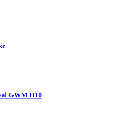
ке
aval GWM H10