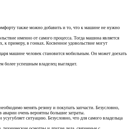
комфорту также можно добавить и то, что к машине не нужно
льствие именно от самого процесса. Тогда машина является
 к примеру, в гонках. Косвенное удовольствие могут
одаря машине человек становится мобильным. Он может доехать
тем более успешным владелец выглядит.
необходимо менять резину и покупать запчасти. Безусловно,
в аварии очень вероятны большие затраты.
н усугубляет ситуацию. Безусловно, что для самого владельца
, технические осмотры и другие дела, связанные с