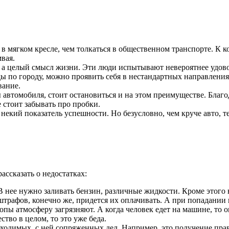
в мягком кресле, чем толкаться в общественном транспорте. К 
мвая.
т, а целый смысл жизни. Эти люди испытывают невероятнее удово
по городу, можно проявить себя в нестандартных направлениях,
вание.
автомобиля, стоит остановиться и на этом преимуществе. Благ
 стоит забывать про пробки.
некий показатель успешности. Но безусловно, чем круче авто, 
ссказать о недостатках:
 нее нужно заливать бензин, различные жидкости. Кроме этого 
трафов, конечно же, придется их оплачивать. А при попадании 
опы атмосферу загрязняют. А когда человек едет на машине, то о
ство в целом, то это уже беда.
ходимых, с ней сопряженных дел. Например, это получение прав