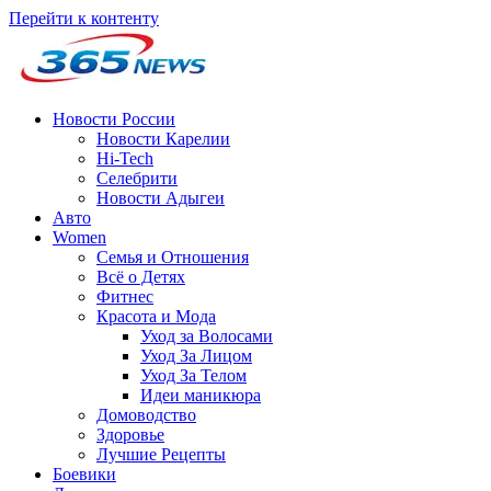
Перейти к контенту
Новости России
Новости Карелии
Hi-Tech
Селебрити
Новости Адыгеи
Авто
Women
Семья и Отношения
Всё о Детях
Фитнес
Красота и Мода
Уход за Волосами
Уход За Лицом
Уход За Телом
Идеи маникюра
Домоводство
Здоровье
Лучшие Рецепты
Боевики