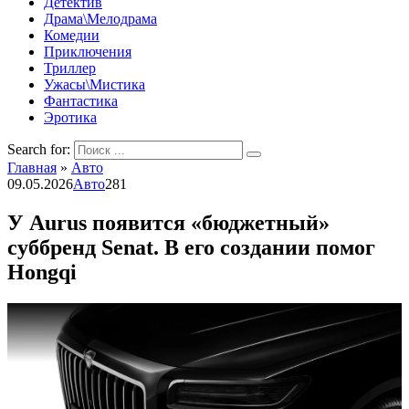
Детектив
Драма\Мелодрама
Комедии
Приключения
Триллер
Ужасы\Мистика
Фантастика
Эротика
Search for:
Главная
»
Авто
09.05.2026
Авто
281
У Aurus появится «бюджетный»
суббренд Senat. В его создании помог
Hongqi