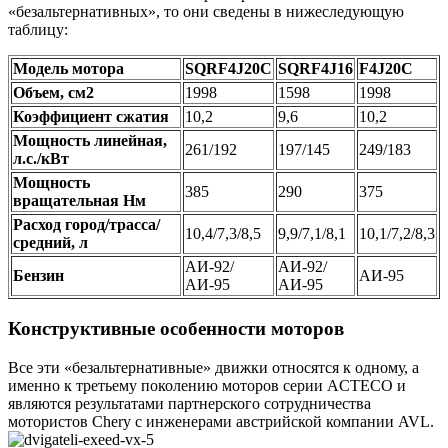
«безальтернативных», то они сведены в нижеследующую
таблицу:
Модель мотора
SQRF4J20C
SQRF4J16
F4J20C
Объем, см2
1998
1598
1998
Коэффициент сжатия
10,2
9,6
10,2
Мощность линейная,
261/192
197/145
249/183
л.с./кВт
Мощность
385
290
375
вращательная Нм
Расход город/трасса/
10,4/7,3/8,5
9,9/7,1/8,1
10,1/7,2/8,3
средний, л
АИ-92/
АИ-92/
Бензин
АИ-95
АИ-95
АИ-95
Конструктивные особенности моторов
Все эти «безальтернативные» движки относятся к одному, а
именно к третьему поколению моторов серии ACTECO и
являются результатами партнерского сотрудничества
мотористов Chery c инженерами австрийской компании AVL.