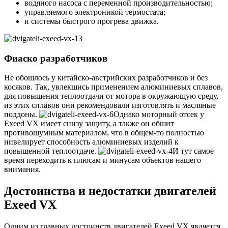
водяного насоса с переменной производительностью;
управляемого электроникой термостата;
и системы быстрого прогрева движка.
Фиаско разработчиков
Не обошлось у китайско-австрийских разработчиков и без
косяков. Так, увлекшись применением алюминиевых сплавов,
для повышения теплоотдачи от мотора в окружающую среду,
из этих сплавов они рекомендовали изготовлять и масляные
поддоны.
Однако моторный отсек у
Exeed VX имеет снизу защиту, а также он обшит
противошумным материалом, что в общем-то полностью
нивелирует способность алюминиевых изделий к
повышенной теплоотдаче.
И тут самое
время переходить к плюсам и минусам объектов нашего
внимания.
Достоинства и недостатки двигателей
Exeed VX
Одним из главных достоинств двигателей Exeed VX является