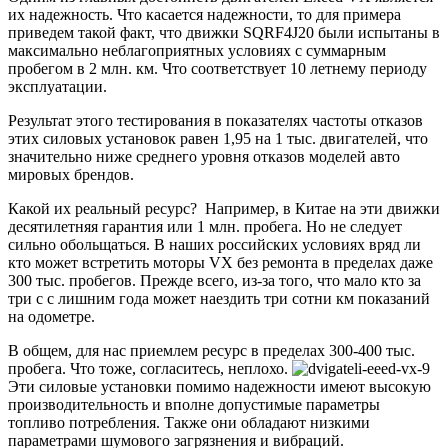
их надежность. Что касается надежности, то для примера
приведем такой факт, что движки SQRF4J20 были испытаны в
максимально неблагоприятных условиях с суммарным
пробегом в 2 млн. км. Что соответствует 10 летнему периоду
эксплуатации.
Результат этого тестирования в показателях частоты отказов
этих силовых установок равен 1,95 на 1 тыс. двигателей, что
значительно ниже среднего уровня отказов моделей авто
мировых брендов.
Какой их реальный ресурс? Например, в Китае на эти движки
десятилетняя гарантия или 1 млн. пробега. Но не следует
сильно обольщаться. В наших российских условиях вряд ли
кто может встретить моторы VX без ремонта в пределах даже
300 тыс. пробегов. Прежде всего, из-за того, что мало кто за
три c с лишним года может наездить три сотни км показаний
на одометре.
В общем, для нас приемлем ресурс в пределах 300-400 тыс.
пробега. Что тоже, согласитесь, неплохо.
Эти силовые установки помимо надежности имеют высокую
производительность и вполне допустимые параметры
топливо потребления. Также они обладают низкими
параметрами шумового загрязнения и вибраций.