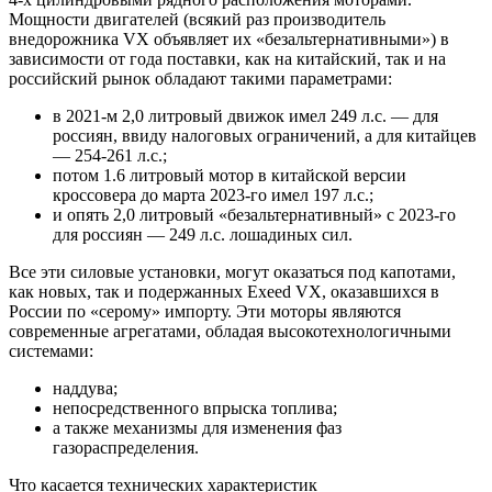
Мощности двигателей (всякий раз производитель
внедорожника VX объявляет их «безальтернативными») в
зависимости от года поставки, как на китайский, так и на
российский рынок обладают такими параметрами:
в 2021-м 2,0 литровый движок имел 249 л.с. — для
россиян, ввиду налоговых ограничений, а для китайцев
— 254-261 л.с.;
потом 1.6 литровый мотор в китайской версии
кроссовера до марта 2023-го имел 197 л.с.;
и опять 2,0 литровый «безальтернативный» с 2023-го
для россиян — 249 л.с. лошадиных сил.
Все эти силовые установки, могут оказаться под капотами,
как новых, так и подержанных Exeed VX, оказавшихся в
России по «серому» импорту. Эти моторы являются
современные агрегатами, обладая высокотехнологичными
системами:
наддува;
непосредственного впрыска топлива;
а также механизмы для изменения фаз
газораспределения.
Что касается технических характеристик