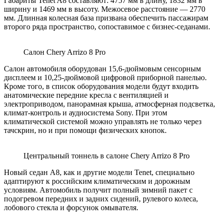
Габариты Tenet A8 составляют: 4757 мм в длину, 1832 мм в
ширину и 1469 мм в высоту. Межосевое расстояние — 2770
мм. Длинная колесная база призвана обеспечить пассажирам
второго ряда пространство, сопоставимое с бизнес-седанами.
Салон Chery Arrizo 8 Pro
Салон автомобиля оборудован 15,6-дюймовым сенсорным
дисплеем и 10,25-дюймовой цифровой приборной панелью.
Кроме того, в список оборудования модели будут входить
анатомические передние кресла с вентиляцией и
электроприводом, панорамная крыша, атмосферная подсветка,
климат-контроль и аудиосистема Sony. При этом
климатической системой можно управлять не только через
тачскрин, но и при помощи физических кнопок.
Центральный тоннель в салоне Chery Arrizo 8 Pro
Новый седан A8, как и другие модели Tenet, специально
адаптируют к российским климатическим и дорожным
условиям. Автомобиль получит полный зимний пакет с
подогревом передних и задних сидений, рулевого колеса,
лобового стекла и форсунок омывателя.