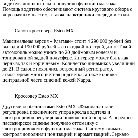
водителя дополнительно получило функцию массажа.
Помощь водителю обеспечивают система кругового обзора с
«прозрачным шасси», а также парктроники спереди и сзади.
Салон кроссовера Esteo MX
Максимальная версия «Флагман» стоит 4 290 000 рублей без
выгод и 4 190 000 рублей – со скидкой по «трейд-ин». Такой
автомобиль можно узнать по 20-дюймовым колёсам и
тонированной задней полусфере. Интерьер может быть как
чёрным, так и коричневым. Количество динамиков увеличили
до 21. В салоне появились встроенный регистратор,
атмосферная многоцветная подсветка, а также обивка
центральной части сидений кожей Nappa.
Кроссовер Esteo MX
Другими особенностями Esteo MX «Флагман» стали
регулировка поясничного упора кресла водителя и
электропривод регулировки подколенной опоры. А переднее
пассажирское сиденье получило оттоманку с
электроприводом и функцию массажа. Систему климат-
контроля дополнили ионизацией и ароматизацией. Зеркало