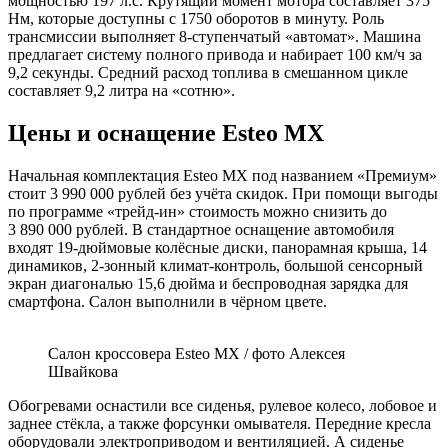
мощностью 197 л.с. Крутящий момент мотора составляет 375
Нм, которые доступны с 1750 оборотов в минуту. Роль
трансмиссии выполняет 8-ступенчатый «автомат». Машина
предлагает систему полного привода и набирает 100 км/ч за
9,2 секунды. Средний расход топлива в смешанном цикле
составляет 9,2 литра на «сотню».
Цены и оснащение Esteo MX
Начальная комплектация Esteo MX под названием «Премиум»
стоит 3 990 000 рублей без учёта скидок. При помощи выгоды
по программе «трейд-ин» стоимость можно снизить до
3 890 000 рублей. В стандартное оснащение автомобиля
входят 19-дюймовые колёсные диски, панорамная крыша, 14
динамиков, 2-зонный климат-контроль, большой сенсорный
экран диагональю 15,6 дюйма и беспроводная зарядка для
смартфона. Салон выполнили в чёрном цвете.
Салон кроссовера Esteo MX / фото Алексея
Швайкова
Обогревами оснастили все сиденья, рулевое колесо, лобовое и
заднее стёкла, а также форсунки омывателя. Передние кресла
оборудовали электроприводом и вентиляцией. А сиденье