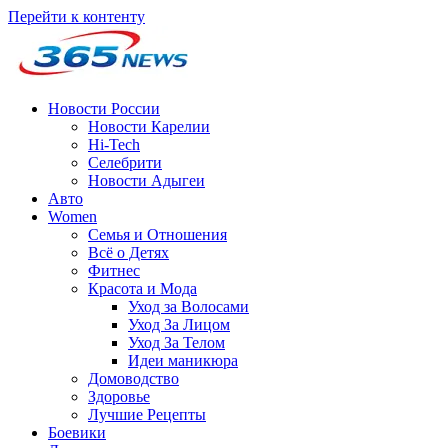
Перейти к контенту
Новости России
Новости Карелии
Hi-Tech
Селебрити
Новости Адыгеи
Авто
Women
Семья и Отношения
Всё о Детях
Фитнес
Красота и Мода
Уход за Волосами
Уход За Лицом
Уход За Телом
Идеи маникюра
Домоводство
Здоровье
Лучшие Рецепты
Боевики