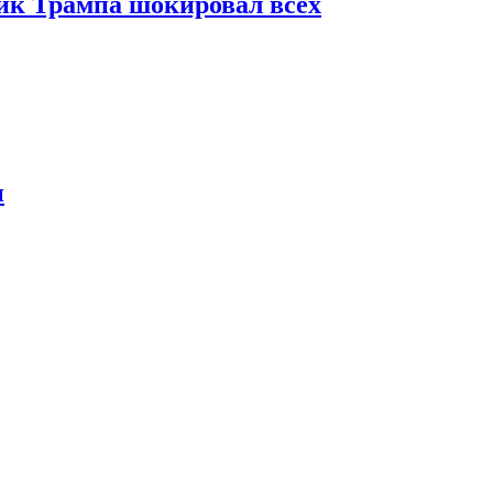
ник Трампа шокировал всех
и