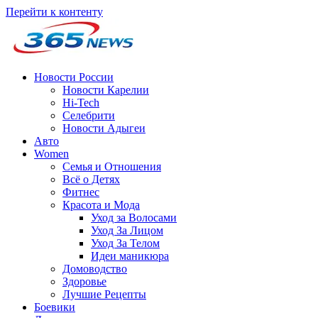
Перейти к контенту
Новости России
Новости Карелии
Hi-Tech
Селебрити
Новости Адыгеи
Авто
Women
Семья и Отношения
Всё о Детях
Фитнес
Красота и Мода
Уход за Волосами
Уход За Лицом
Уход За Телом
Идеи маникюра
Домоводство
Здоровье
Лучшие Рецепты
Боевики