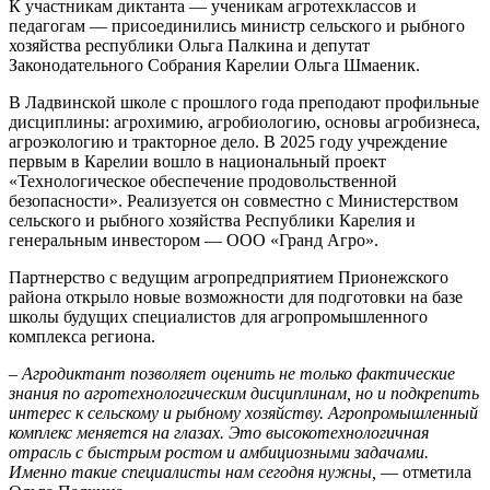
К участникам диктанта — ученикам агротехклассов и
педагогам — присоединились министр сельского и рыбного
хозяйства республики Ольга Палкина и депутат
Законодательного Собрания Карелии Ольга Шмаеник.
В Ладвинской школе с прошлого года преподают профильные
дисциплины: агрохимию, агробиологию, основы агробизнеса,
агроэкологию и тракторное дело. В 2025 году учреждение
первым в Карелии вошло в национальный проект
«Технологическое обеспечение продовольственной
безопасности». Реализуется он совместно с Министерством
сельского и рыбного хозяйства Республики Карелия и
генеральным инвестором — ООО «Гранд Агро».
Партнерство с ведущим агропредприятием Прионежского
района открыло новые возможности для подготовки на базе
школы будущих специалистов для агропромышленного
комплекса региона.
–
Агродиктант позволяет оценить не только фактические
знания по агротехнологическим дисциплинам, но и подкрепить
интерес к сельскому и рыбному хозяйству. Агропромышленный
комплекс меняется на глазах. Это высокотехнологичная
отрасль с быстрым ростом и амбициозными задачами.
Именно такие специалисты нам сегодня нужны,
— отметила