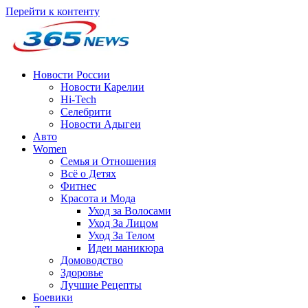
Перейти к контенту
Новости России
Новости Карелии
Hi-Tech
Селебрити
Новости Адыгеи
Авто
Women
Семья и Отношения
Всё о Детях
Фитнес
Красота и Мода
Уход за Волосами
Уход За Лицом
Уход За Телом
Идеи маникюра
Домоводство
Здоровье
Лучшие Рецепты
Боевики