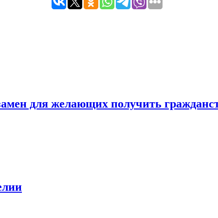
амен для желающих получить гражданс
елии