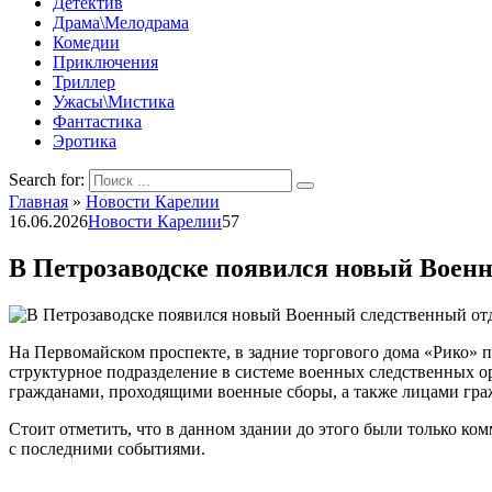
Детектив
Драма\Мелодрама
Комедии
Приключения
Триллер
Ужасы\Мистика
Фантастика
Эротика
Search for:
Главная
»
Новости Карелии
16.06.2026
Новости Карелии
57
В Петрозаводске появился новый Воен
На Первомайском проспекте, в задние торгового дома «Рико» 
структурное подразделение в системе военных следственных 
гражданами, проходящими военные сборы, а также лицами гра
Стоит отметить, что в данном здании до этого были только ко
с последними событиями.