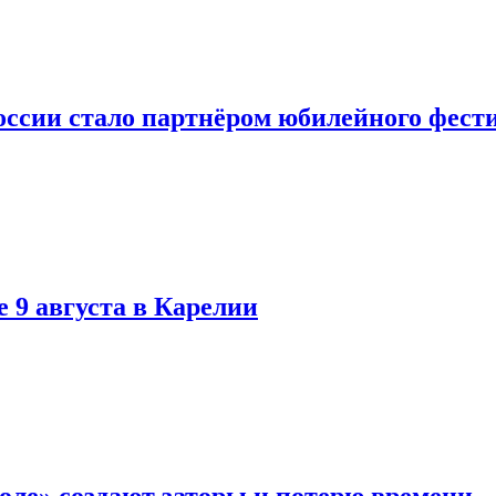
оссии стало партнёром юбилейного фест
 9 августа в Карелии
оле» создают заторы и потерю времени