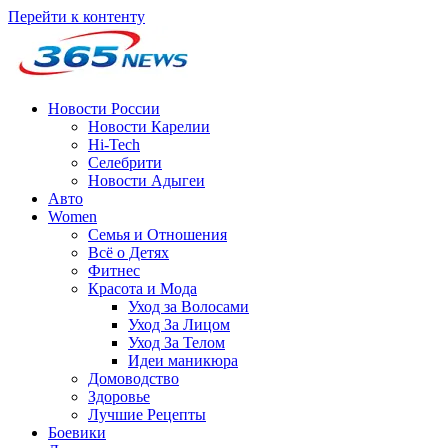
Перейти к контенту
Новости России
Новости Карелии
Hi-Tech
Селебрити
Новости Адыгеи
Авто
Women
Семья и Отношения
Всё о Детях
Фитнес
Красота и Мода
Уход за Волосами
Уход За Лицом
Уход За Телом
Идеи маникюра
Домоводство
Здоровье
Лучшие Рецепты
Боевики