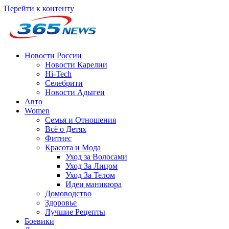
Перейти к контенту
Новости России
Новости Карелии
Hi-Tech
Селебрити
Новости Адыгеи
Авто
Women
Семья и Отношения
Всё о Детях
Фитнес
Красота и Мода
Уход за Волосами
Уход За Лицом
Уход За Телом
Идеи маникюра
Домоводство
Здоровье
Лучшие Рецепты
Боевики