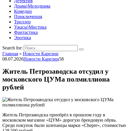
Детектив
Драма\Мелодрама
Комедии
Приключения
Триллер
Ужасы\Мистика
Фантастика
Эротика
Search for:
Главная
»
Новости Карелии
08.07.2026
Новости Карелии
58
Житель Петрозаводска отсудил у
московского ЦУМа полмиллиона
рублей
Житель Петрозаводска приобрёл в прошлом году в
московском магазине «ЦУМ» дорогую брендовую обувь.
Среди покупок были шлепанцы марки «Chepre», стоимостью
128 500 рублей.