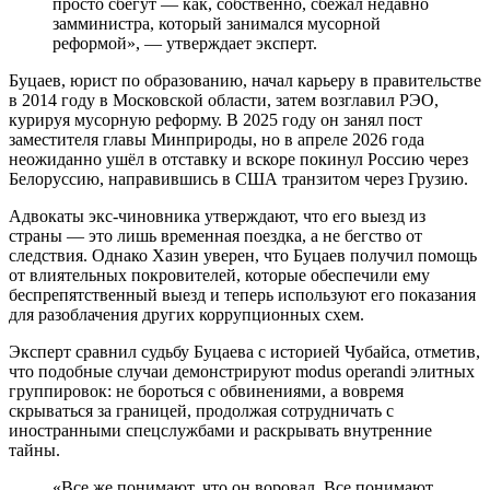
просто сбегут — как, собственно, сбежал недавно
замминистра, который занимался мусорной
реформой», — утверждает эксперт.
Буцаев, юрист по образованию, начал карьеру в правительстве
в 2014 году в Московской области, затем возглавил РЭО,
курируя мусорную реформу. В 2025 году он занял пост
заместителя главы Минприроды, но в апреле 2026 года
неожиданно ушёл в отставку и вскоре покинул Россию через
Белоруссию, направившись в США транзитом через Грузию.
Адвокаты экс-чиновника утверждают, что его выезд из
страны — это лишь временная поездка, а не бегство от
следствия. Однако Хазин уверен, что Буцаев получил помощь
от влиятельных покровителей, которые обеспечили ему
беспрепятственный выезд и теперь используют его показания
для разоблачения других коррупционных схем.
Эксперт сравнил судьбу Буцаева с историей Чубайса, отметив,
что подобные случаи демонстрируют modus operandi элитных
группировок: не бороться с обвинениями, а вовремя
скрываться за границей, продолжая сотрудничать с
иностранными спецслужбами и раскрывать внутренние
тайны.
«Все же понимают, что он воровал. Все понимают,