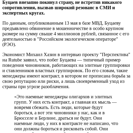
Буцаев внезапно покинул страну, не встретив никакого
сопротивления, вызвав широкий резонанс в СМИ и
экспертных кругах.
По данным, опубликованным 13 мая в базе МВД, Буцаеву
предъявлено обвинение в мошенничестве в особо крупном
размере на сумму свыше 4 миллионов рублей, связанное с его
деятельностью в "Российском экологическом операторе"
(РЭО).
Экономист Михаил Хазин в интервью проекту "Перспектива"
на Rutube заявил, что побег Буцаева — типичный пример
поведения чиновников, работающих на элитные группировки
и ставленников властных группировок. По его словам, такие
менеджеры имеют контракт, в котором не прописана борьба за
свою репутацию или риски, а лишь своевременный уход из
страны при угрозе разоблачения.
«Это наемные менеджеры олигархов и элитных
групп. У них есть контракт, а главная их мысль —
вовремя сбежать. Есть люди, которые будут
бороться, а вот эти чиновники у нас, как и в
Брюсселе и Берлине, драться не будут. Они
наемные люди, у них в контракте не написано, что
они должны бороться и рисковать собой. Они