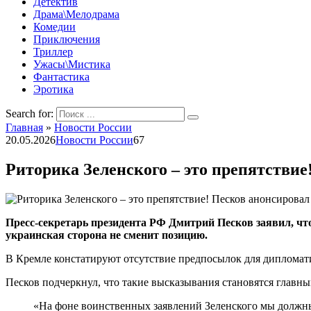
Детектив
Драма\Мелодрама
Комедии
Приключения
Триллер
Ужасы\Мистика
Фантастика
Эротика
Search for:
Главная
»
Новости России
20.05.2026
Новости России
67
Риторика Зеленского – это препятстви
Пресс-секретарь президента РФ Дмитрий Песков заявил, что
украинская сторона не сменит позицию.
В Кремле констатируют отсутствие предпосылок для дипломат
Песков подчеркнул, что такие высказывания становятся главн
«На фоне воинственных заявлений Зеленского мы должны