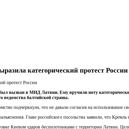
ыразила категорический протест России
ыл вызван в МИД Латвии. Ему вручили ноту категорическог
го ведомства балтийской страны.
стве подчеркнули, что не давали согласия на использование св
азъяснения. Главе российского посольства заявили, что Кремль
отовке Киевом ударов беспилотниками с территории Латвии. Це