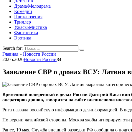
Детектив
Драма\Мелодрама
Комедии
Приключения
Триллер
Ужасы\Мистика
Фантастика
Эротика
Search for:
Главная
»
Новости России
20.05.2026
Новости России
84
Заявление СВР о дронах ВСУ: Латвия в
Временный поверенный в делах России Дмитрий Касаткин б
операторов дронов, говорится на сайте внешнеполитическо
Рига назвала российскую информацию дезинформацией. В ведом
По версии латвийской стороны, Москва якобы игнорирует эти р
Ранее, 19 мая, Служба внешней разведки РФ сообщила о подг