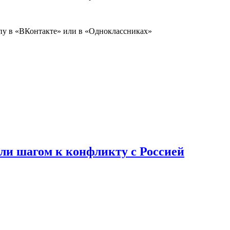
пу в «
ВКонтакте
» или в «
Одноклассниках
»
али шагом к конфликту с Россией