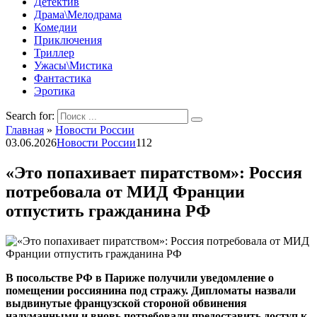
Детектив
Драма\Мелодрама
Комедии
Приключения
Триллер
Ужасы\Мистика
Фантастика
Эротика
Search for:
Главная
»
Новости России
03.06.2026
Новости России
112
«Это попахивает пиратством»: Россия
потребовала от МИД Франции
отпустить гражданина РФ
В посольстве РФ в Париже получили уведомление о
помещении россиянина под стражу. Дипломаты назвали
выдвинутые французской стороной обвинения
надуманными и вновь потребовали предоставить доступ к