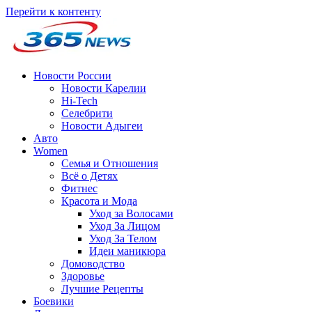
Перейти к контенту
Новости России
Новости Карелии
Hi-Tech
Селебрити
Новости Адыгеи
Авто
Women
Семья и Отношения
Всё о Детях
Фитнес
Красота и Мода
Уход за Волосами
Уход За Лицом
Уход За Телом
Идеи маникюра
Домоводство
Здоровье
Лучшие Рецепты
Боевики