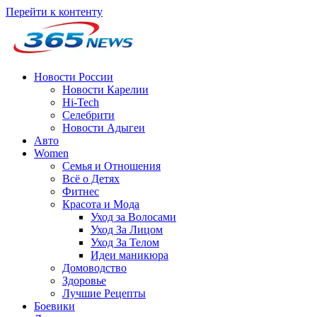
Перейти к контенту
Новости России
Новости Карелии
Hi-Tech
Селебрити
Новости Адыгеи
Авто
Women
Семья и Отношения
Всё о Детях
Фитнес
Красота и Мода
Уход за Волосами
Уход За Лицом
Уход За Телом
Идеи маникюра
Домоводство
Здоровье
Лучшие Рецепты
Боевики