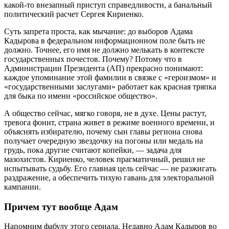
какой-то внезапный приступ справедливости, а банальный
политический расчет Сергея Кириенко.
Суть запрета проста, как мычание: до выборов Адама
Кадырова в федеральном информационном поле быть не
должно. Точнее, его имя не должно мелькать в контексте
государственных почестов. Почему? Потому что в
Администрации Президента (АП) прекрасно понимают:
каждое упоминание этой фамилии в связке с «героизмом» и
«государственными заслугами» работает как красная тряпка
для быка по имени «российское общество».
А общество сейчас, мягко говоря, не в духе. Цены растут,
тревога фонит, страна живет в режиме военного времени, и
объяснять избирателю, почему сын главы региона снова
получает очередную звездочку на погоны или медаль на
грудь, пока другие считают копейки, — задача для
мазохистов. Кириенко, человек прагматичный, решил не
испытывать судьбу. Его главная цель сейчас — не разжигать
раздражение, а обеспечить тихую гавань для электоральной
кампании.
Причем тут вообще Адам
Напомним фабулу этого сериала. Недавно Адам Кадыров во