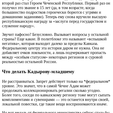
второй раз стал Героем Чеченской Республики. Первый раз он
получил это звание в 15 лет (да, в том возрасте, когда
большинство подростков героически борются с угрями и
домашними заданиями). Теперь ему снова вручили высшую
республиканскую награду за «заслуги перед государством и
служение народу».
Звучит пафосно? Безусловно. Вызывает вопросы у остальной
страны? Еще какие. В политблоке это называют «вспышкой
негатива», которая выходит далеко за пределы Кавказа.
Федеральному центру эта история даром не нужна. Она не
добавляет очков лояльности, а лишь подчеркивает пропасть
между «особым статусом» некоторых регионов и суровой
реальностью остальной России.
Что делать Кадырову-младшему
Не расстраиваться. Запрет действует только на *федеральном*
уровне. Это значит, что в самой Чечне Адам может
продолжать коллекционировать регалии сколько угодно.
Более того, соседи по кавказскому региону тоже могут сыпать
комплиментами и сувенирами — это останется внутри своей,
локальной повестки, где такие вещи воспринимаются иначе.
Но вот медаль от федерального министерства сейчас стала бы