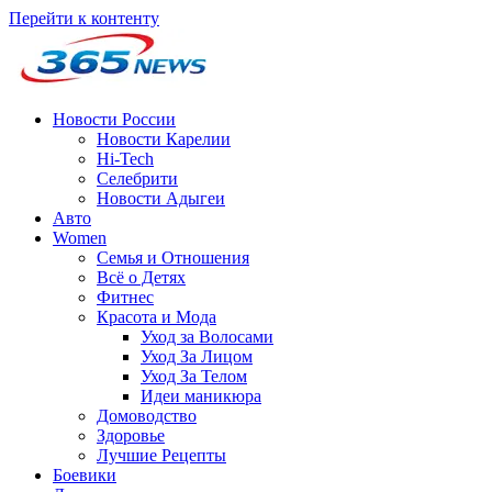
Перейти к контенту
Новости России
Новости Карелии
Hi-Tech
Селебрити
Новости Адыгеи
Авто
Women
Семья и Отношения
Всё о Детях
Фитнес
Красота и Мода
Уход за Волосами
Уход За Лицом
Уход За Телом
Идеи маникюра
Домоводство
Здоровье
Лучшие Рецепты
Боевики