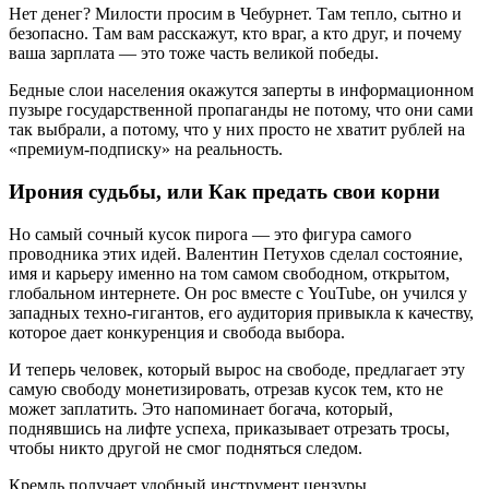
Нет денег? Милости просим в Чебурнет. Там тепло, сытно и
безопасно. Там вам расскажут, кто враг, а кто друг, и почему
ваша зарплата — это тоже часть великой победы.
Бедные слои населения окажутся заперты в информационном
пузыре государственной пропаганды не потому, что они сами
так выбрали, а потому, что у них просто не хватит рублей на
«премиум-подписку» на реальность.
Ирония судьбы, или Как предать свои корни
Но самый сочный кусок пирога — это фигура самого
проводника этих идей. Валентин Петухов сделал состояние,
имя и карьеру именно на том самом свободном, открытом,
глобальном интернете. Он рос вместе с YouTube, он учился у
западных техно-гигантов, его аудитория привыкла к качеству,
которое дает конкуренция и свобода выбора.
И теперь человек, который вырос на свободе, предлагает эту
самую свободу монетизировать, отрезав кусок тем, кто не
может заплатить. Это напоминает богача, который,
поднявшись на лифте успеха, приказывает отрезать тросы,
чтобы никто другой не смог подняться следом.
Кремль получает удобный инструмент цензуры,