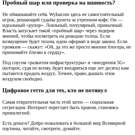
Пробный шар или проверка на вшивость?
Не обманывайте себя. Wylsacom здесь не самостоятельный
игрок, решающий судьбы рунета за утренним кофе. Он —
идеальный «рупор». Лояльный, популярный, привычный.
Власть запускает такой «пробный шар» через лидеров
мнений, чтобы посмотреть на реакцию толпы. Если
возмущение будет тихим, идею оформят в виде закона. Если
громким — скажут: «Ой, да это же просто мнение блогера, не
принимайте близко к сердцу».
Под соусом «развития инфраструктуры» и «внедрения 5G»
(которое, судя по всему, будет внедряться еще лет десять) нам
пытаются продать воздух. Точнее, право дышать этим
воздухом свободно.
Цифровое гетто для тех, кто не потянул
Самая отвратительная часть этой затеи — социальная
сегрегация. Интернет перестает быть правом, становясь
привилегией.
Есть деньги? Добро пожаловать в большой мир Всемирной
паутины, читайте, смотрите, думайте.