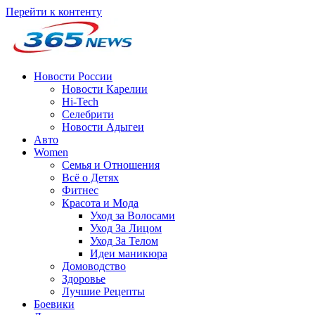
Перейти к контенту
Новости России
Новости Карелии
Hi-Tech
Селебрити
Новости Адыгеи
Авто
Women
Семья и Отношения
Всё о Детях
Фитнес
Красота и Мода
Уход за Волосами
Уход За Лицом
Уход За Телом
Идеи маникюра
Домоводство
Здоровье
Лучшие Рецепты
Боевики