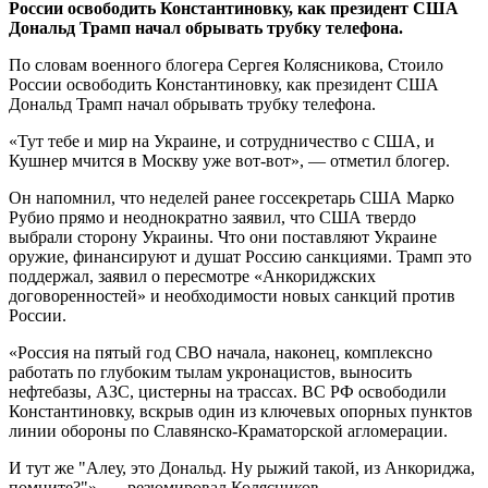
России освободить Константиновку, как президент США
Дональд Трамп начал обрывать трубку телефона.
По словам военного блогера Сергея Колясникова, Стоило
России освободить Константиновку, как президент США
Дональд Трамп начал обрывать трубку телефона.
«Тут тебе и мир на Украине, и сотрудничество с США, и
Кушнер мчится в Москву уже вот-вот», — отметил блогер.
Он напомнил, что неделей ранее госсекретарь США Марко
Рубио прямо и неоднократно заявил, что США твердо
выбрали сторону Украины. Что они поставляют Украине
оружие, финансируют и душат Россию санкциями. Трамп это
поддержал, заявил о пересмотре «Анкориджских
договоренностей» и необходимости новых санкций против
России.
«Россия на пятый год СВО начала, наконец, комплексно
работать по глубоким тылам укронацистов, выносить
нефтебазы, АЗС, цистерны на трассах. ВС РФ освободили
Константиновку, вскрыв один из ключевых опорных пунктов
линии обороны по Славянско-Краматорской агломерации.
И тут же "Алеу, это Дональд. Ну рыжий такой, из Анкориджа,
помните?"», — резюмировал Колясников.