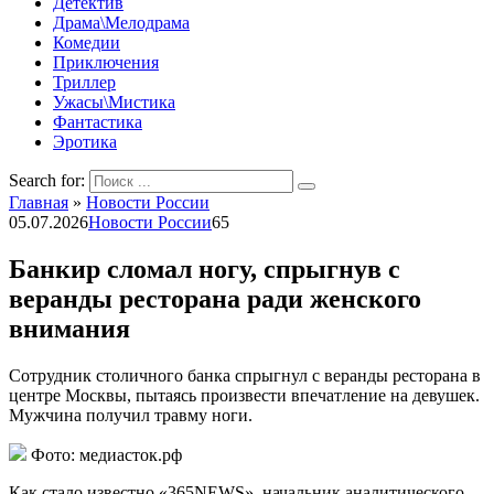
Детектив
Драма\Мелодрама
Комедии
Приключения
Триллер
Ужасы\Мистика
Фантастика
Эротика
Search for:
Главная
»
Новости России
05.07.2026
Новости России
65
Банкир сломал ногу, спрыгнув с
веранды ресторана ради женского
внимания
Сотрудник столичного банка спрыгнул с веранды ресторана в
центре Москвы, пытаясь произвести впечатление на девушек.
Мужчина получил травму ноги.
Фото: медиасток.рф
Как стало известно «365NEWS», начальник аналитического