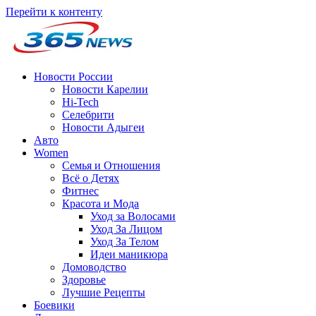
Перейти к контенту
Новости России
Новости Карелии
Hi-Tech
Селебрити
Новости Адыгеи
Авто
Women
Семья и Отношения
Всё о Детях
Фитнес
Красота и Мода
Уход за Волосами
Уход За Лицом
Уход За Телом
Идеи маникюра
Домоводство
Здоровье
Лучшие Рецепты
Боевики