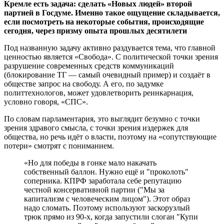
Кремле есть задача: сделать «Новых людей» второй
партией в Госдуме. Именно такое ощущение складывается,
если посмотреть на некоторые события, происходящие
сегодня, через призму опыта прошлых десятилети
Под названную задачу активно раздувается тема, что главной
ценностью является «Свобода». С политической точки зрения
разрушение современных средств коммуникаций
(блокирование ТГ — самый очевидный пример) и создаёт в
обществе запрос на свободу. А его, по задумке
политтехнологов, может удовлетворить реинкарнация,
условно говоря, «СПС».
По словам парламентария, это выглядит безумно с точки
зрения здравого смысла, с точки зрения издержек для
общества, но речь идёт о власти, поэтому на «сопутствующие
потери» смотрят с пониманием.
«Но для победы в гонке мало накачать
собственный баллон. Нужно ещё и "проколоть"
соперника. КПРФ заработала себе репутацию
честной консервативной партии ("Мы за
капитализм с человеческим лицом"). Этот образ
надо сломать. Поэтому используют заскорузлый
трюк прямо из 90-х, когда запустили слоган "Купи