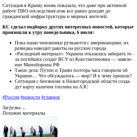
Ситуация в Крыму вновь показала, что даже при активной
работе ПВО последствия атак все равно доходят до
гражданской инфраструктуры и мирных жителей.
КС сделал подборку других интересных новостей, которые
произошли к утру понедельника, 6 июля:
По­ка на­ши чи­нов­ни­ки руч­ка­ют­ся с аме­рикан­ца­ми, их
раз­ведка на­водит ра­кеты
на рус­ские го­рода
«Рас­ходный ма­тери­ал»: Ук­ра­ина
от­ка­залась за­бирать те­
ла по­гиб­ших
сол­дат ВСУ из Кон­стан­ти­нов­ки — за­яв­ле­
ние Ми­нобо­роны РФ
Та­кие де­ла: Пу­тин и Трамп
пол­то­ра ча­са го­вори­ли об
Ук­ра­ине
… Что об­сужда­лось — мир? И к че­му приш­ли?
Си­ту­ация с бен­зи­ном
: в Ни­жего­род­ской об­ласти соз­да­
дут кар­ту на­личия топ­ли­ва на АЗС
#Россия
#новости
#главное
Загрузка ...
Похожие материалы