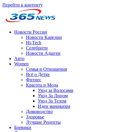
Перейти к контенту
Новости России
Новости Карелии
Hi-Tech
Селебрити
Новости Адыгеи
Авто
Women
Семья и Отношения
Всё о Детях
Фитнес
Красота и Мода
Уход за Волосами
Уход За Лицом
Уход За Телом
Идеи маникюра
Домоводство
Здоровье
Лучшие Рецепты
Боевики