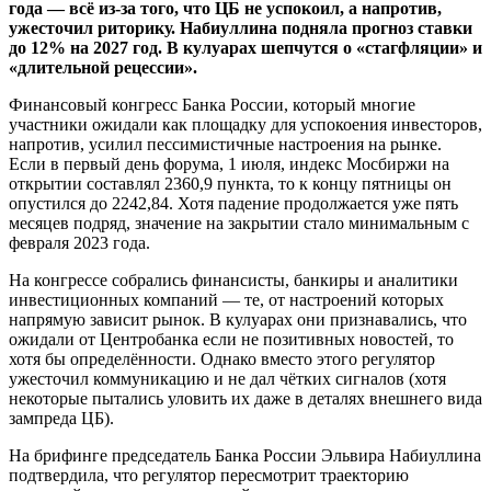
года — всё из-за того, что ЦБ не успокоил, а напротив,
ужесточил риторику. Набиуллина подняла прогноз ставки
до 12% на 2027 год. В кулуарах шепчутся о «стагфляции» и
«длительной рецессии».
Финансовый конгресс Банка России, который многие
участники ожидали как площадку для успокоения инвесторов,
напротив, усилил пессимистичные настроения на рынке.
Если в первый день форума, 1 июля, индекс Мосбиржи на
открытии составлял 2360,9 пункта, то к концу пятницы он
опустился до 2242,84. Хотя падение продолжается уже пять
месяцев подряд, значение на закрытии стало минимальным с
февраля 2023 года.
На конгрессе собрались финансисты, банкиры и аналитики
инвестиционных компаний — те, от настроений которых
напрямую зависит рынок. В кулуарах они признавались, что
ожидали от Центробанка если не позитивных новостей, то
хотя бы определённости. Однако вместо этого регулятор
ужесточил коммуникацию и не дал чётких сигналов (хотя
некоторые пытались уловить их даже в деталях внешнего вида
зампреда ЦБ).
На брифинге председатель Банка России Эльвира Набиуллина
подтвердила, что регулятор пересмотрит траекторию