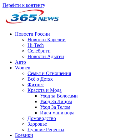
Перейти к контенту
Новости России
Новости Карелии
Hi-Tech
Селебрити
Новости Адыгеи
Авто
Women
Семья и Отношения
Всё о Детях
Фитнес
Красота и Мода
Уход за Волосами
Уход За Лицом
Уход За Телом
Идеи маникюра
Домоводство
Здоровье
Лучшие Рецепты
Боевики