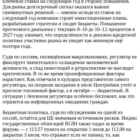
ключевой ставки на следующий год в сторону повышения.
Для рынка долгосрочный сигнал оказался важнее
сиюминутных решений — именно исходя из ставок на
следующий год компании строят инвестиционные планы,
разрабатывают стратегии и сводят бюджеты. Повышение
прогнозного диапазона с текущих 8–10 до 10–12 процентов в
2027 году означает, что определённости в денежно-кредитной
политике участники рынка не увидят как минимум ещё
полтора года.
Судя по сессиям, посвящённым макроэкономике, регулятор не
фиксирует значительного охлаждения экономической
активности, а спад инвестиций в ретроспективе не выглядит
критическим. В то же время проинфляционные факторы
нарастают. Как отмечали в кулуарах представители самого
регулятора, на опорном заседании в июле Центробанк учтёт в
прогнозе топливный фактор, а в октябре — бюджетный. В
ситуации с бензином регулятора особенно беспокоит, как это
отразится на инфляционных ожиданиях граждан.
Бюджетная политика, судя по обсуждениям на одной из
сессий, остаётся для ЦБ значимым источником рисков. Индекс
государственных облигаций RGBI также падал за время
форума — с 113,57 пункта на открытии 1 июля до 112,08 на
закрытии 3 июля, что отражает если не панику, то, как