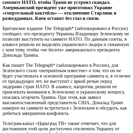
саммите НАТО, чтобы Трамп не устроил скандал.
Американский президент уже приготовил Украине
«смертельный коктейль» — отключение Старлинк и
разведданных. Киев оставят без глаз и связи.
Британское издание The Telegraph* (заблокировано в России)
сообщает, что президенту Украины Владимиру Зеленскому не
позволят выступить на саммите НАТО. По данным газеты, в
альянсе решили не выделять украинского лидера и связанную
с ним тему, чтобы «не бесить» американского президента
Дональда Трампа.
Как пишет The Telegraph* (заблокировано в России), для
Зеленского стало «неприятным известие» о том, что он не
будет участвовать в основной программе саммита и, в отличие
от предыдущих лет, не выступит с яркой речью перед
лидерами стран НАТО. В альянсе, напротив, решили не
привлекать внимания к Зеленскому и украинскому вопросу,
опасаясь огорчить Трампа. При этом, как заявил
высокопоставленный представитель США, Дональд Трамп
намерен на саммите встретиться с Зеленским и обсудить, как
добиться завершения конфликта.
Телеграм-канал «Царьград ТВ» также отмечает, что для
достижения этой цели достаточно отключить Украину от