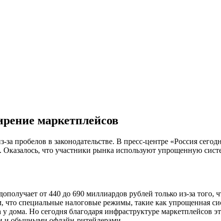
ирение маркетплейсов
-за пробелов в законодательстве. В пресс-центре «Россия сего
 Оказалось, что участники рынка используют упрощенную систе
ополучает от 440 до 690 миллиардов рублей только из-за того, 
м, что специальные налоговые режимы, такие как упрощенная си
 у дома. Но сегодня благодаря инфраструктуре маркетплейсов эт
ми и обычными офлайн-ритейлерами.