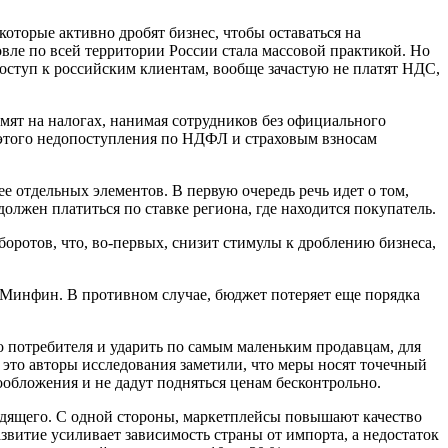
оторые активно дробят бизнес, чтобы оставаться на
вле по всей территории России стала массовой практикой. Но
оступ к российским клиентам, вообще зачастую не платят НДС,
мят на налогах, нанимая сотрудников без официального
а этого недопоступления по НДФЛ и страховым взносам
е отдельных элементов. В первую очередь речь идет о том,
должен платиться по ставке региона, где находится покупатель.
оротов, что, во-первых, снизит стимулы к дроблению бизнеса,
т Минфин. В противном случае, бюджет потеряет еще порядка
о потребителя и ударить по самым маленьким продавцам, для
 это авторы исследования заметили, что меры носят точечный
ообложения и не дадут подняться ценам бесконтрольно.
дящего. С одной стороны, маркетплейсы повышают качество
азвитие усиливает зависимость страны от импорта, а недостаток