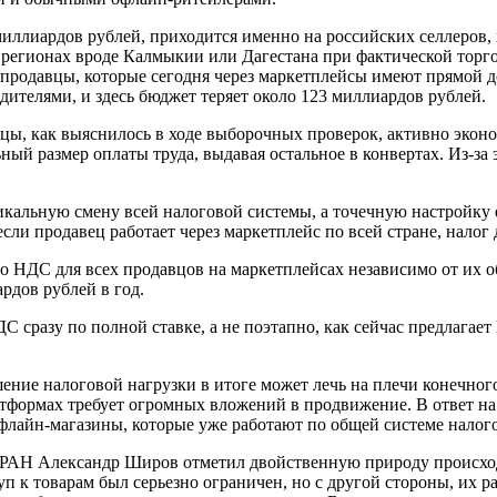
иллиардов рублей, приходится именно на российских селлеров, к
регионах вроде Калмыкии или Дагестана при фактической торго
е продавцы, которые сегодня через маркетплейсы имеют прямой д
ителями, и здесь бюджет теряет около 123 миллиардов рублей.
цы, как выяснилось в ходе выборочных проверок, активно эконо
ый размер оплаты труда, выдавая остальное в конвертах. Из-з
кальную смену всей налоговой системы, а точечную настройку е
если продавец работает через маркетплейс по всей стране, налог 
 НДС для всех продавцов на маркетплейсах независимо от их об
рдов рублей в год.
С сразу по полной ставке, а не поэтапно, как сейчас предлагае
шение налоговой нагрузки в итоге может лечь на плечи конечног
атформах требует огромных вложений в продвижение. В ответ на
офлайн-магазины, которые уже работают по общей системе налог
 РАН Александр Широв отметил двойственную природу происхо
п к товарам был серьезно ограничен, но с другой стороны, их р