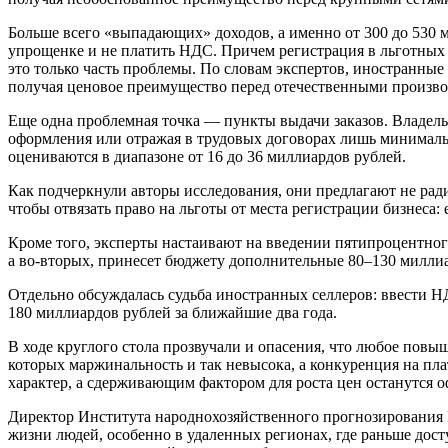
Больше всего «выпадающих» доходов, а именно от 300 до 530 м
упрощенке и не платить НДС. Причем регистрация в льготных 
это только часть проблемы. По словам экспертов, иностранны
получая ценовое преимущество перед отечественными производ
Еще одна проблемная точка — пункты выдачи заказов. Владель
оформления или отражая в трудовых договорах лишь минимальн
оцениваются в диапазоне от 16 до 36 миллиардов рублей.
Как подчеркнули авторы исследования, они предлагают не ради
чтобы отвязать право на льготы от места регистрации бизнеса: 
Кроме того, эксперты настаивают на введении пятипроцентного
а во-вторых, принесет бюджету дополнительные 80–130 миллиа
Отдельно обсуждалась судьба иностранных селлеров: ввести НД
180 миллиардов рублей за ближайшие два года.
В ходе круглого стола прозвучали и опасения, что любое повы
которых маржинальность и так невысока, а конкуренция на пл
характер, а сдерживающим фактором для роста цен останутся 
Директор Института народнохозяйственного прогнозирования
жизни людей, особенно в удаленных регионах, где раньше досту