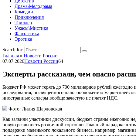
Детектив
Драма\Мелодрама
Комедии
Приключения
Триллер
Ужасы\Мистика
Фантастика
Эротика
Search for:
Главная
»
Новости России
07.07.2026
Новости России
64
Эксперты рассказали, чем опасно расш
Бюджет РФ может терять до 700 миллиардов рублей ежегодно из
исследования, посвященного налогообложению маркетплейсов.
иностранные селлеры вообще зачастую не платят НДС.
Фото: Лилия Шарловская
Как заявили участники дискуссии, бюджет страны ежегодно нед
новую реальность розничной торговли. Главный парадокс в то
поддержки маленького локального бизнеса, например, магазина
получая необоснованное преимущество перед крупными сетя