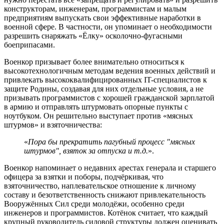
конструкторам, инженерам, программистам и малым
предприятиям выпускать свои эффективные наработки в
военной сфере. В частности, он упоминает о необходимости
разрешить снаряжать «Ёлку» осколочно-фугасными
боеприпасами.
Военкор призывает более внимательно относиться к
высокотехнологичным методам ведения военных действий и
привлекать высококвалифицированных IT-специалистов к
защите Родины, создавая для них отдельные условия, а не
призывать программистов с хорошей гражданской зарплатой
в армию и отправлять штурмовать опорные пункты с
ноутбуком. Он решительно выступает против «мясных
штурмов» и взяточничества:
«
Пора бы прекратить пагубный процесс "мясных
штурмов", взяток за отпуска и т.д.
».
Военкор напоминает о недавних арестах генерала и старшего
офицера за взятки и поборы, подчёркивая, что
взяточничество, наплевательское отношение к личному
составу и безответственность снижают привлекательность
Вооружённых Сил среди молодёжи, особенно среди
инженеров и программистов. Котёнок считает, что каждый
крупный руководитель силовой структуры должен оценивать