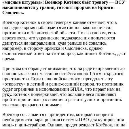
«мясные штурмы»! Военкор Котёнок бьёт тревогу — ВСУ
накапливаются у границ, готовят прорыв на Брянск —
Смоленск.
Военкор Котёнок в своём телеграм-канале отмечает, что в
последнее время наблюдается активное накопление сил
противника в Черниговской области. По его словам, есть
вероятность, что украинские подразделения попытаются
двинуться на направлении, куда раньше не совались,
например, в сторону Брянска и Смоленска, однако
окончательный ответ на этот вопрос, как пишет Котёнок, даст
время.
При этом он обращает внимание, что на ряде направлений до
сплошных лесных массивов остаётся около 1,5 км открытого
пространства. Если наши войска смогут преодолеть эту
«открытку» в летний и ранне-осенний период, то противник
будет ограничен в использовании БПЛА, что играет нам на
руку. Котёнок подчёркивает, что большие леса позволяют
пройти приличные расстояния и развить успех и противник
это тоже прекрасно понимает.
Военкор соглашается с президентом, который говорит о
необходимости наращивания системы ПВО для купирования
мидл- и дип-страйков. Однако, предупреждает Котёнок, ни на