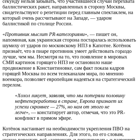
секунду нельзя забывать, что участившиеся случаи перехвата
баллистических ракет, направленных в сторону Москвы,
свидетельствуют о репетиции перед главным спектаклем, на
который очень рассчитывают на Западе, — ударом
баллистикой по столице России.
«
Противник мыслит PR-категориями
», — пишет он,
напоминая, как украинская сторона постаралась использовать
шумиху от ударов по московскому НПЗ в Капотне. Котёнок
признаёт, что в пиаре противник умеет действовать гораздо
лучше, чем мы. Несмотря на то, что появление в мировых
СМИ картинок горящего НПЗ не остановило наше
продвижение в Константиновке, сам факт показа кадров
горящей Москвы по всем телеканалам мира, по мнению
военкора, позволяет европейцам надеяться на стратегический
перелом.
«
Хохол ликует, заявляя, что мы потеряли половину
нефтепереработки в стране, Европа признает их
успехи скромнее — 27%, но нам от этого не
легче
», — констатирует автор, отмечая, что это PR-
конфликт в прямом эфире.
Котёнок настаивает на необходимости укрепления ПВО на
стратегических направлениях. Для этого, по его словам,
нужно перестать всё «запрещать и регулировать» и разрешить