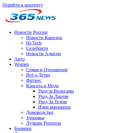
Перейти к контенту
Новости России
Новости Карелии
Hi-Tech
Селебрити
Новости Адыгеи
Авто
Women
Семья и Отношения
Всё о Детях
Фитнес
Красота и Мода
Уход за Волосами
Уход За Лицом
Уход За Телом
Идеи маникюра
Домоводство
Здоровье
Лучшие Рецепты
Боевики