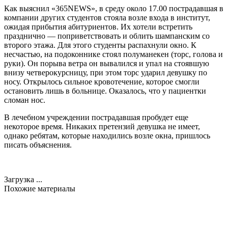
Как выяснил «365NEWS», в среду около 17.00 пострадавшая в
компании других студентов стояла возле входа в институт,
ожидая прибытия абитуриентов. Их хотели встретить
празднично — поприветствовать и облить шампанским со
второго этажа. Для этого студенты распахнули окно. К
несчастью, на подоконнике стоял полуманекен (торс, голова и
руки). Он порыва ветра он вывалился и упал на стоявшую
внизу четверокурсницу, при этом торс ударил девушку по
носу. Открылось сильное кровотечение, которое смогли
остановить лишь в больнице. Оказалось, что у пациентки
сломан нос.
В лечебном учреждении пострадавшая пробудет еще
некоторое время. Никаких претензий девушка не имеет,
однако ребятам, которые находились возле окна, пришлось
писать объяснения.
Загрузка ...
Похожие материалы