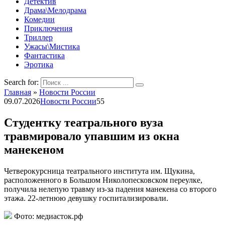
Детектив
Драма\Мелодрама
Комедии
Приключения
Триллер
Ужасы\Мистика
Фантастика
Эротика
Search for:
Главная
»
Новости России
09.07.2026
Новости России
55
Студентку театрального вуза
травмировало упавшим из окна
манекеном
Четверокурсница театрального института им. Щукина,
расположенного в Большом Николопесковском переулке,
получила нелепую травму из-за падения манекена со второго
этажа. 22-летнюю девушку госпитализировали.
Фото: медиасток.рф