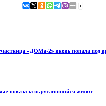
1
с-участница «ДОМа-2» вновь попала под а
вые показала округлившийся живот