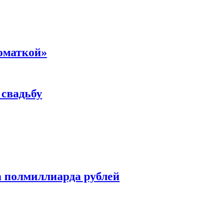
номаткой»
 свадьбу
а полмиллиарда рублей