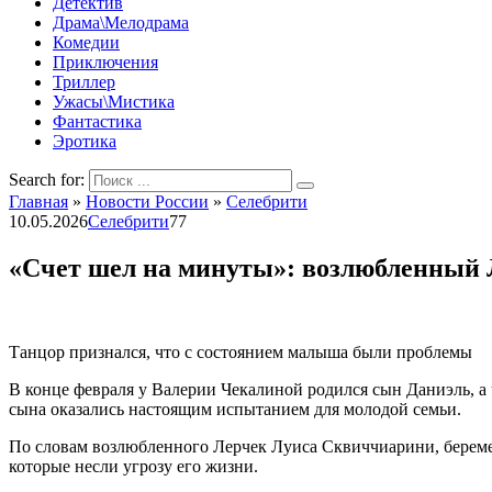
Детектив
Драма\Мелодрама
Комедии
Приключения
Триллер
Ужасы\Мистика
Фантастика
Эротика
Search for:
Главная
»
Новости России
»
Селебрити
10.05.2026
Селебрити
77
«Счет шел на минуты»: возлюбленный Л
Танцор признался, что с состоянием малыша были проблемы
В конце февраля у Валерии Чекалиной родился сын Даниэль, а
сына оказались настоящим испытанием для молодой семьи.
По словам возлюбленного Лерчек Луиса Сквиччиарини, беремен
которые несли угрозу его жизни.