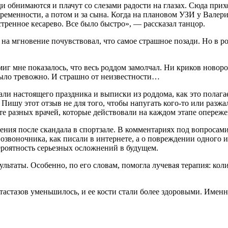
и обнимаются и плачут со слезами радости на глазах. Сюда прих
еременности, а потом и за сына. Когда на плановом УЗИ у Валер
стренное кесарево. Все было быстро», — рассказал танцор.
и на мгновение почувствовал, что самое страшное позади. Но в
о миг мне показалось, что весь роддом замолчал. Ни криков нов
 было тревожно. И страшно от неизвестности…
и настоящего праздника и выписки из роддома, как это полагает
шу этот отзыв не для того, чтобы напугать кого-то или разжало
те разных врачей, которые действовали на каждом этапе опереже
ния после скандала в спортзале. В комментариях под вопросами
позвоночника, как писали в интернете, а о повреждении одного 
ероятность серьезных осложнений в будущем.
льтаты. Особенно, по его словам, помогла лучевая терапия: коли
тастазов уменьшилось, и ее кости стали более здоровыми. Имен