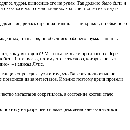
одят за чудом, выносишь его на руках. Так должно было быть и
ии оказалось мало околоплодных вод, счет пошел на минуты.
 роддоме воцарилась странная тишина — ни криков, ни обычного
орожденных, ни шагов, ни обычного рабочего шума. Тишина.
ся, как у всех детей! Мы пока не знали про диагноз. Лере
бить. Я пишу его, потому что есть слова, которые нельзя
ние», – написал Луис.
 танцор опроверг слухи о том, что Валерия полностью не
из позвонков из-за метастазов. Именно поэтому врачи провели
чество метастазов сократилось, а состояние костей стало
но поэтому ей разрешено и даже рекомендовано заниматься