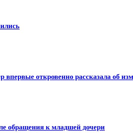
нились
бер впервые откровенно рассказала об и
сле обращения к младшей дочери