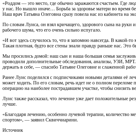
«Роддом — это место, где обычно заражаются счастьем. Где люд
у нас. Но вышло иначе… Борьба за здоровье матери во время б
Наш врач Татьяна Олеговна сразу повела нас из кабинета на эк
По словам Луиса, он взял кричащего, здорового сына на руки 
рабочего шума, что его очень сильно испугало.
«И вот здесь случилось то, что я запомню навсегда. В какой-т
Такая плотная, будто все стены знали правду раньше нас. Это
Мы просились домой: наш сын и наша большая семья заслуживал
проводили дополнительные обследования, анализы, УЗИ, МРТ. Пи
держать в себе, — спасибо Татьяне Олеговне и слаженной рабо
Ранее Луис поделился с подписчиками новыми деталями её лече
может ходить. По его словам, речь идет не о полном переломе 
операцию на наиболее пострадавшем участке, чтобы снизить в
Луис также рассказал, что лечение уже дает положительные резу
лучше.
«Благодаря лечению, особенно лучевой терапии, количество ме
спортом», — заявил Сквиччиарини.
Источник