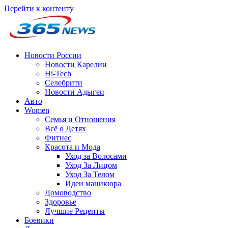
Перейти к контенту
Новости России
Новости Карелии
Hi-Tech
Селебрити
Новости Адыгеи
Авто
Women
Семья и Отношения
Всё о Детях
Фитнес
Красота и Мода
Уход за Волосами
Уход За Лицом
Уход За Телом
Идеи маникюра
Домоводство
Здоровье
Лучшие Рецепты
Боевики