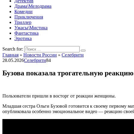
Детектив
Драма\Мелодрама
Комедии
Приключения
Триллер
Ужасы\Мистика
Фантастика
Эротика
Search for:
Главная
»
Новости России
»
Селебрити
28.05.2026
Селебрити
84
Бузова показала трогательную реакцию
Пользователи пришли в восторг от реакции женщины.
Младшая сестра Ольги Бузовой готовится к своему первому мат
опубликовала особенно эмоциональное видео — реакцию своей