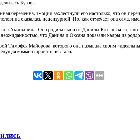
делилась Бузова.
ная беременна, эмоции захлестнули его настолько, что он переш
 половина оказалась нецензурной. Но, как отмечает она сама, им
сана Акиньшина. Она родила сына от Данилы Козловского, с кот
 неожиданностью, что Данила и Оксана показали кадры из роддо
зовой Тимофея Майорова, которого она называла своим «идеаль
ведущая комментировать не стала.
нились