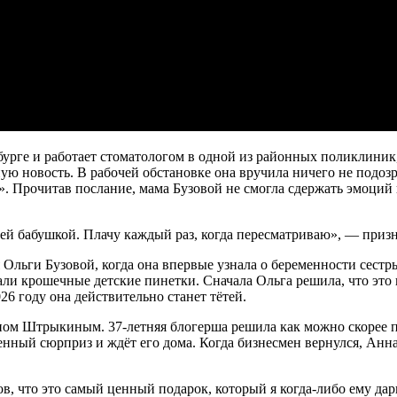
урге и работает стоматологом в одной из районных поликлиник,
ую новость. В рабочей обстановке она вручила ничего не подо
. Прочитав послание, мама Бузовой не смогла сдержать эмоций и
ей бабушкой. Плачу каждый раз, когда пересматриваю», — призн
ия Ольги Бузовой, когда она впервые узнала о беременности сес
али крошечные детские пинетки. Сначала Ольга решила, что это
26 году она действительно станет тётей.
ном Штрыкиным. 37-летняя блогерша решила как можно скорее п
нный сюрприз и ждёт его дома. Когда бизнесмен вернулся, Анна 
ов, что это самый ценный подарок, который я когда-либо ему дар