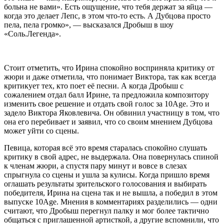
больна не вами». Есть ощущение, что тебя держат за яйца —
когда это делает Лепс, в этом что-то есть. А Дубцова просто
пела, пела громко», — высказался Дробыш в шоу
«Соль.Легенда».
Стоит отметить, что Ирина спокойно восприняла критику от
жюри и даже отметила, что понимает Виктора, так как всегда
критикует тех, кто поет её песни. А когда Дробыш с
сожалением отдал балл Ирине, та предложила композитору
изменить свое решение и отдать свой голос за 10Age. Это и
задело Виктора Яковлевича. Он обвинил участницу в том, что
она его перебивает и заявил, что со своим мнением Дубцова
может уйти со сцены.
Певица, которая всё это время старалась спокойно слушать
критику в свой адрес, не выдержала. Она повернулась спиной
к членам жюри, а спустя пару минут и вовсе в слезах
спрыгнула со сцены и ушла за кулисы. Когда пришло время
оглашать результаты зрительского голосования и выбирать
победителя, Ирина на сцена так и не вышла, а победил в этом
выпуске 10Age. Мнения в комментариях разделились — одни
считают, что Дробыш перегнул палку и мог более тактично
общаться с приглашенной артисткой, а другие вспомнили, что