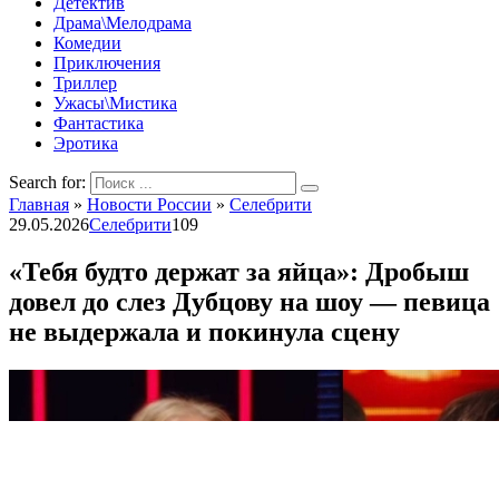
Детектив
Драма\Мелодрама
Комедии
Приключения
Триллер
Ужасы\Мистика
Фантастика
Эротика
Search for:
Главная
»
Новости России
»
Селебрити
29.05.2026
Селебрити
109
«Тебя будто держат за яйца»: Дробыш
довел до слез Дубцову на шоу — певица
не выдержала и покинула сцену