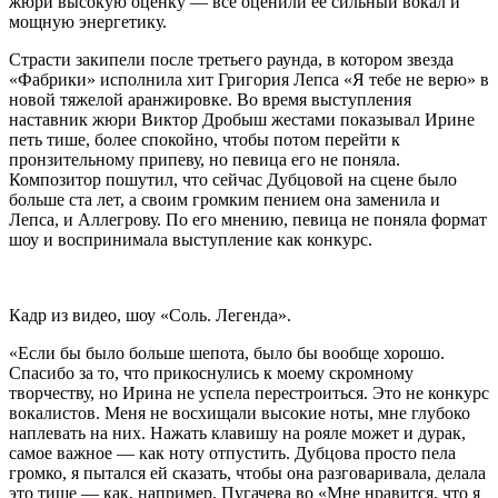
жюри высокую оценку — все оценили её сильный вокал и
мощную энергетику.
Страсти закипели после третьего раунда, в котором звезда
«Фабрики» исполнила хит Григория Лепса «Я тебе не верю» в
новой тяжелой аранжировке. Во время выступления
наставник жюри Виктор Дробыш жестами показывал Ирине
петь тише, более спокойно, чтобы потом перейти к
пронзительному припеву, но певица его не поняла.
Композитор пошутил, что сейчас Дубцовой на сцене было
больше ста лет, а своим громким пением она заменила и
Лепса, и Аллегрову. По его мнению, певица не поняла формат
шоу и воспринимала выступление как конкурс.
Кадр из видео, шоу «Соль. Легенда».
«Если бы было больше шепота, было бы вообще хорошо.
Спасибо за то, что прикоснулись к моему скромному
творчеству, но Ирина не успела перестроиться. Это не конкурс
вокалистов. Меня не восхищали высокие ноты, мне глубоко
наплевать на них. Нажать клавишу на рояле может и дурак,
самое важное — как ноту отпустить. Дубцова просто пела
громко, я пытался ей сказать, чтобы она разговаривала, делала
это тише — как, например, Пугачева во «Мне нравится, что я