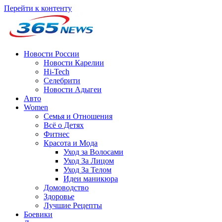
Перейти к контенту
Новости России
Новости Карелии
Hi-Tech
Селебрити
Новости Адыгеи
Авто
Women
Семья и Отношения
Всё о Детях
Фитнес
Красота и Мода
Уход за Волосами
Уход За Лицом
Уход За Телом
Идеи маникюра
Домоводство
Здоровье
Лучшие Рецепты
Боевики