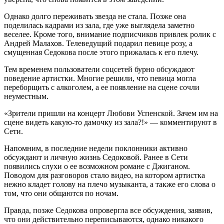
Однако долго переживать звезда не стала. Позже она
поделилась кадрами из зала, где уже выглядела заметно
веселее. Кроме того, внимание подписчиков привлек ролик с
Андрей Малахов. Телеведущий подарил певице розу, а
смущенная Седокова после этого прижалась к его плечу.
Тем временем пользователи соцсетей бурно обсуждают
поведение артистки. Многие решили, что певица могла
переборщить с алкоголем, а ее появление на сцене сочли
неуместным.
«Зрители пришли на концерт Любови Успенской. Зачем им на
сцене видеть какую-то дамочку из зала?!» — комментируют в
Сети.
Напомним, в последние недели поклонники активно
обсуждают и личную жизнь Седоковой. Ранее в Сети
появились слухи о ее возможном романе с Джиганом.
Поводом для разговоров стало видео, на котором артистка
нежно кладет голову на плечо музыканта, а также его слова о
том, что они общаются по ночам.
Правда, позже Седокова опровергла все обсуждения, заявив,
что они действительно переписываются, однако никакого