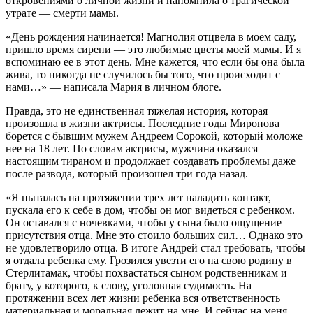
откровениями о личной жизни и напомнила о трагической
утрате — смерти мамы.
«День рождения начинается! Магнолия отцвела в моем саду,
пришло время сирени — это любимые цветы моей мамы. И я
вспоминаю ее в этот день. Мне кажется, что если бы она была
жива, то никогда не случилось бы того, что происходит с
нами…» — написала Мария в личном блоге.
Правда, это не единственная тяжелая история, которая
произошла в жизни актрисы. Последние годы Миронова
борется с бывшим мужем Андреем Сорокой, который моложе
нее на 18 лет. По словам актрисы, мужчина оказался
настоящим тираном и продолжает создавать проблемы даже
после развода, который произошел три года назад.
«Я пыталась на протяжении трех лет наладить контакт,
пускала его к себе в дом, чтобы он мог видеться с ребенком.
Он оставался с ночевками, чтобы у сына было ощущение
присутствия отца. Мне это стоило больших сил… Однако это
не удовлетворило отца. В итоге Андрей стал требовать, чтобы
я отдала ребенка ему. Грозился увезти его на свою родину в
Стерлитамак, чтобы похвастаться сыном родственникам и
брату, у которого, к слову, уголовная судимость. На
протяжении всех лет жизни ребенка вся ответственность
материальная и моральная лежит на мне. И сейчас на меня