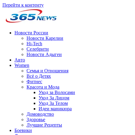
Перейти к контенту
Новости России
Новости Карелии
Hi-Tech
Селебрити
Новости Адыгеи
Авто
Women
Семья и Отношения
Всё о Детях
Фитнес
Красота и Мода
Уход за Волосами
Уход За Лицом
Уход За Телом
Идеи маникюра
Домоводство
Здоровье
Лучшие Рецепты
Боевики