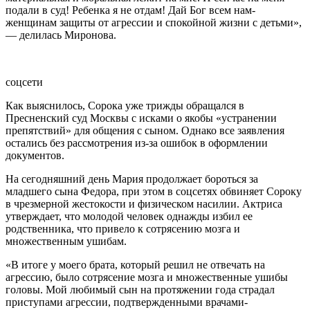
подали в суд! Ребенка я не отдам! Дай Бог всем нам-
женщинам защиты от агрессии и спокойной жизни с детьми»,
— делилась Миронова.
соцсети
Как выяснилось, Сорока уже трижды обращался в
Пресненский суд Москвы с исками о якобы «устранении
препятствий» для общения с сыном. Однако все заявления
остались без рассмотрения из-за ошибок в оформлении
документов.
На сегодняшний день Мария продолжает бороться за
младшего сына Федора, при этом в соцсетях обвиняет Сороку
в чрезмерной жестокости и физическом насилии. Актриса
утверждает, что молодой человек однажды избил ее
родственника, что привело к сотрясению мозга и
множественным ушибам.
«В итоге у моего брата, который решил не отвечать на
агрессию, было сотрясение мозга и множественные ушибы
головы. Мой любимый сын на протяжении года страдал
приступами агрессии, подтвержденными врачами-