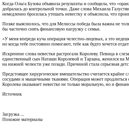
Когда Ольга Бузова объявила результаты и сообщила, что «ора
добралась до контрольной точки. Даже слова Михаила Галустяна
немедленно бросилась утешать невестку и объяснила, что про
Позже выяснилось, что для Мелиссы победа была важна не толь
бы частично снять финансовую нагрузку с семьи.
«У меня впереди куча операция челестно-лицевых, а это недеше
но когда тебе постоянно помогают, тебе как будто хочется отда
Искренние слова невестки растрогали Королеву. Певица в слез
единственный сын Наташи Королевой и Тарзана, женился на Мел
на нижней челюсти уже позади. Причиной стала серьезная детс
Предстоящее хирургическое вмешательство считается крайне с
сосудами и мышечными тканями. Операция может продлиться от
Королева оказывает невестке не только моральную, но и фина
Источник
Загрузка ...
Похожие материалы