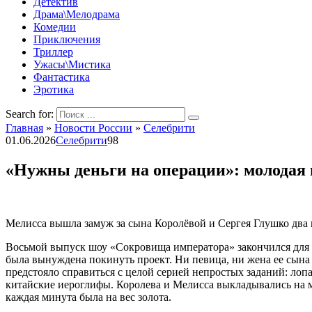
Детектив
Драма\Мелодрама
Комедии
Приключения
Триллер
Ужасы\Мистика
Фантастика
Эротика
Search for:
Главная
»
Новости России
»
Селебрити
01.06.2026
Селебрити
98
«Нужны деньги на операции»: молодая 
Мелисса вышла замуж за сына Королёвой и Сергея Глушко два г
Восьмой выпуск шоу «Сокровища императора» закончился для 
была вынуждена покинуть проект. Ни певица, ни жена ее сына
предстояло справиться с целой серией непростых заданий: л
китайские иероглифы. Королева и Мелисса выкладывались на ма
каждая минута была на вес золота.