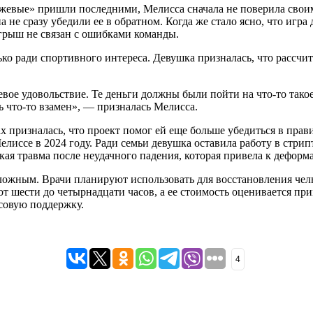
нжевые» пришли последними, Мелисса сначала не поверила своим
 не сразу убедили ее в обратном. Когда же стало ясно, что игра
игрыш не связан с ошибками команды.
ко ради спортивного интереса. Девушка призналась, что рассчи
вое удовольствие. Те деньги должны были пойти на что-то такое,
ть что-то взамен», — призналась Мелисса.
ах призналась, что проект помог ей еще больше убедиться в пр
иссе в 2024 году. Ради семьи девушка оставила работу в стрип
кая травма после неудачного падения, которая привела к деформ
ложным. Врачи планируют использовать для восстановления чел
 шести до четырнадцати часов, а ее стоимость оценивается при
нсовую поддержку.
4