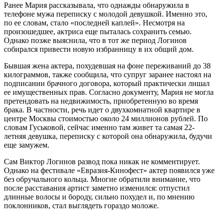
Ранее Мария рассказывала, что однажды обнаружила в
телефоне мужа переписку с молодой девушкой. Именно это,
по ее словам, стало «последней каплей». Несмотря на
произошедшее, актриса еще пыталась сохранить семью.
Однако позже выяснила, что в тот же период Логинов
собирался привести новую избранницу в их общий дом.
Бывшая жена актера, похудевшая на фоне переживаний до 38
килограммов, также сообщила, что супруг заранее настоял на
подписании брачного договора, который практически лишал
ее имущественных прав. Согласно документу, Мария не могла
претендовать на недвижимость, приобретенную во время
брака. В частности, речь идет о двухкомнатной квартире в
центре Москвы стоимостью около 24 миллионов рублей. По
словам Гуськовой, сейчас именно там живет та самая 22-
летняя девушка, переписку с которой она обнаружила, будучи
еще замужем.
Сам Виктор Логинов развод пока никак не комментирует.
Однако на фестивале «Евразия-Кинофест» актер появился уже
без обручального кольца. Многие обратили внимание, что
после расставания артист заметно изменился: отпустил
длинные волосы и бороду, сильно похудел и, по мнению
поклонников, стал выглядеть гораздо моложе.