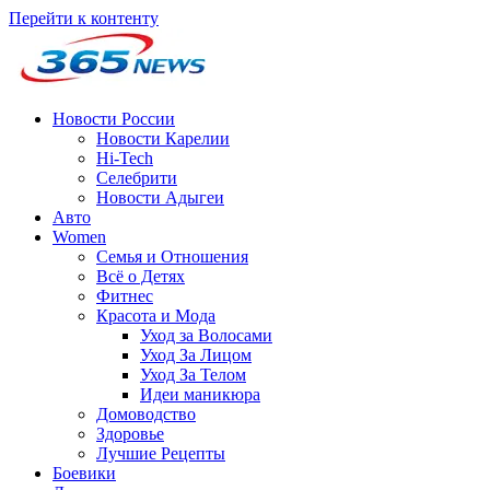
Перейти к контенту
Новости России
Новости Карелии
Hi-Tech
Селебрити
Новости Адыгеи
Авто
Women
Семья и Отношения
Всё о Детях
Фитнес
Красота и Мода
Уход за Волосами
Уход За Лицом
Уход За Телом
Идеи маникюра
Домоводство
Здоровье
Лучшие Рецепты
Боевики