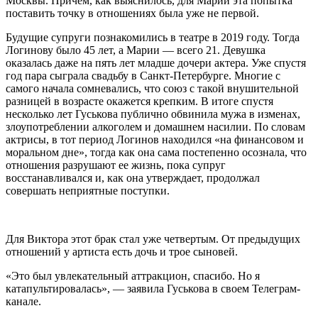
Москвы. Причем, как выяснилось, для Марии эта попытка
поставить точку в отношениях была уже не первой.
Будущие супруги познакомились в театре в 2019 году. Тогда
Логинову было 45 лет, а Марии — всего 21. Девушка
оказалась даже на пять лет младше дочери актера. Уже спустя
год пара сыграла свадьбу в Санкт-Петербурге. Многие с
самого начала сомневались, что союз с такой внушительной
разницей в возрасте окажется крепким. В итоге спустя
несколько лет Гуськова публично обвинила мужа в изменах,
злоупотреблении алкоголем и домашнем насилии. По словам
актрисы, в тот период Логинов находился «на финансовом и
моральном дне», тогда как она сама постепенно осознала, что
отношения разрушают ее жизнь, пока супруг
восстанавливался и, как она утверждает, продолжал
совершать неприятные поступки.
Для Виктора этот брак стал уже четвертым. От предыдущих
отношений у артиста есть дочь и трое сыновей.
«Это был увлекательный аттракцион, спасибо. Но я
катапультировалась», — заявила Гуськова в своем Телеграм-
канале.