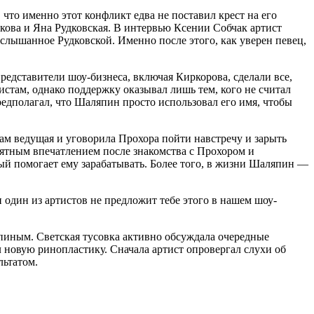
то именно этот конфликт едва не поставил крест на его
икова и Яна Рудковская. В интервью Ксении Собчак артист
услышанное Рудковской. Именно после этого, как уверен певец,
представители шоу-бизнеса, включая Киркорова, сделали все,
стам, однако поддержку оказывал лишь тем, кого не считал
едполагал, что Шаляпин просто использовал его имя, чтобы
ам ведущая и уговорила Прохора пойти навстречу и зарыть
иятным впечатлением после знакомства с Прохором и
орый помогает ему зарабатывать. Более того, в жизни Шаляпин —
и один из артистов не предложит тебе этого в нашем шоу-
пиным. Светская тусовка активно обсуждала очередные
 новую ринопластику. Сначала артист опровергал слухи об
льтатом.