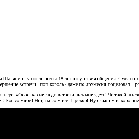
Шаляпиным после почти 18 лет отсутствия общения. Судя по кад
вершение встречи «поп-король» даже по-дружески поцеловал Про
нере. «Оооо, какие люди встретились мне здесь! Че такой высо
! Бог со мной! Нет, ты со мной, Прохор! Ну скажи мне хорошие 