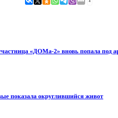
4
с-участница «ДОМа-2» вновь попала под а
вые показала округлившийся живот