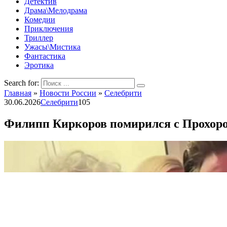
Детектив
Драма\Мелодрама
Комедии
Приключения
Триллер
Ужасы\Мистика
Фантастика
Эротика
Search for:
Главная
»
Новости России
»
Селебрити
30.06.2026
Селебрити
105
Филипп Киркоров помирился с Прохоро