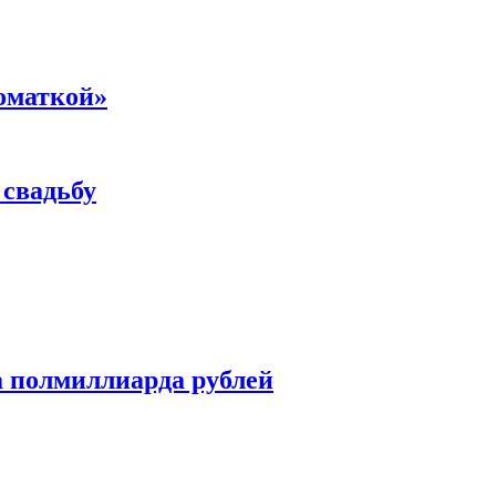
номаткой»
 свадьбу
а полмиллиарда рублей