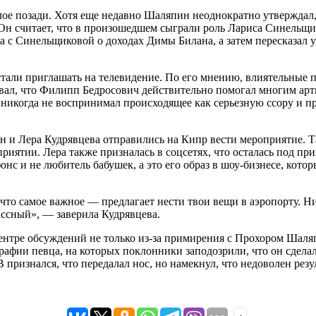
ое позади. Хотя еще недавно Шаляпин неоднократно утверждал, ч
. Он считает, что в произошедшем сыграли роль Лариса Синельщ
ва с Синельщиковой о доходах Димы Билана, а затем пересказал 
естали приглашать на телевидение. По его мнению, влиятельные 
вал, что Филипп Бедросович действительно помогал многим арти
никогда не воспринимал происходящее как серьезную ссору и пр
 и Лера Кудрявцева отправились на Кипр вести мероприятие. Т
иятии. Лера также призналась в соцсетях, что осталась под пр
онс и не любитель бабушек, а это его образ в шоу-бизнесе, кот
И что самое важное — предлагает нести твои вещи в аэропорту. Н
лассный», — заверила Кудрявцева.
ентре обсуждений не только из-за примирения с Прохором Шаля
афии певца, на которых поклонники заподозрили, что он сделал
признался, что передалал нос, но намекнул, что недоволен резу