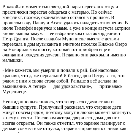
В какой-то момент сын звездной пары переехал к отцу и
практически перестал общаться с матерью. Но сейчас
конфликт, похоже, окончательно остался в прошлом. В
прошлом году Павлу и Агате удалось наладить отношения. В
июле Тимофей вернулся к маме, а уже в конце августа актриса
вновь вышла замуж — ее избранником стал аккордеонист
Петр Дранга. После свадьбы Муцениеце вместе с детьми
переехала в дом музыканта в элитном поселке Княжье Озеро
на Новорижском шоссе, который тот приобрел еще в
ожидании рождения дочери. Недавно они раскрыли именно
малышки.
«Мне кажется, мы умерли и попали в рай. Всё настолько
красиво, что даже нереально! Я благодарна Петру за то, что
рядом с ним я снова стала собой. Раньше я всё делала на
выживание. А теперь — для удовольствия», — призналась
Муцениеце.
Неожиданно выяснилось, что теперь соседями стали и
бывшие супруги. Прилучный рассказал, что старшие дети
живут совсем рядом, поэтому могут в любой момент заглянуть
к нему в гости. По словам актера, двери его дома для них
всегда открыты. Он также отметил, что заранее планирует с
детьми совместные отпуска, старается проводить с ними как