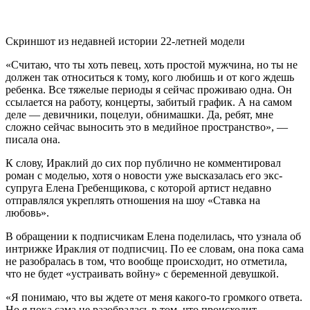
Скриншот из недавней истории 22-летней модели
«Считаю, что ты хоть певец, хоть простой мужчина, но ты не
должен так относиться к тому, кого любишь и от кого ждешь
ребенка. Все тяжелые периоды я сейчас проживаю одна. Он
ссылается на работу, концерты, забитый график. А на самом
деле — девичники, поцелуи, обнимашки. Да, ребят, мне
сложно сейчас выносить это в медийное пространство», —
писала она.
К слову, Ираклий до сих пор публично не комментировал
роман с моделью, хотя о новости уже высказалась его экс-
супруга Елена Гребенщикова, с которой артист недавно
отправлялся укреплять отношения на шоу «Ставка на
любовь».
В обращении к подписчикам Елена поделилась, что узнала об
интрижке Ираклия от подписчиц. По ее словам, она пока сама
не разобралась в том, что вообще происходит, но отметила,
что не будет «устраивать войну» с беременной девушкой.
«Я понимаю, что вы ждете от меня какого-то громкого ответа.
Но я пока сама не разобралась в том, что происходит.