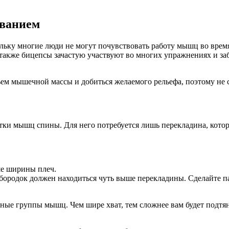
ованием
ольку многие люди не могут почувствовать работу мышц во вре
 также бицепсы зачастую участвуют во многих упражнениях и заб
ем мышечной массы и добиться желаемого рельефа, поэтому не с
ки мышц спины. Для него потребуется лишь перекладина, котор
ше ширины плеч.
бородок должен находиться чуть выше перекладины. Сделайте п
ные группы мышц. Чем шире хват, тем сложнее вам будет подтя