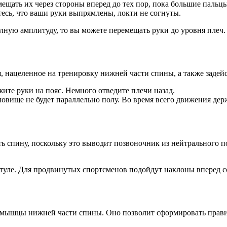
ать их через стороны вперед до тех пор, пока большие пальцы 
есь, что ваши руки выпрямлены, локти не согнуты.
ную амплитуду, то вы можете перемещать руки до уровня плеч.
, нацеленное на тренировку нижней части спины, а также задей
ите руки на пояс. Немного отведите плечи назад.
уловище не будет параллельно полу. Во время всего движения д
 спину, поскольку это выводит позвоночник из нейтрального п
туле. Для продвинутых спортсменов подойдут наклоны вперед с
мышцы нижней части спины. Оно позволит сформировать правил