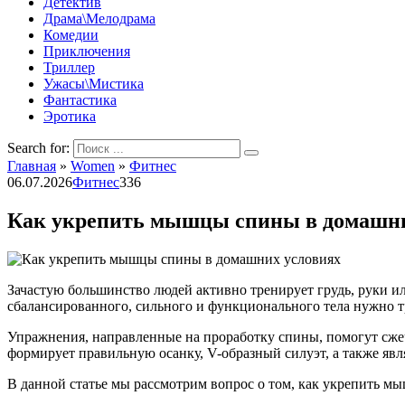
Детектив
Драма\Мелодрама
Комедии
Приключения
Триллер
Ужасы\Мистика
Фантастика
Эротика
Search for:
Главная
»
Women
»
Фитнес
06.07.2026
Фитнес
336
Как укрепить мышцы спины в домашни
Зачастую большинство людей активно тренирует грудь, руки ил
сбалансированного, сильного и функционального тела нужно 
Упражнения, направленные на проработку спины, помогут сже
формирует правильную осанку, V-образный силуэт, а также явл
В данной статье мы рассмотрим вопрос о том, как укрепить 