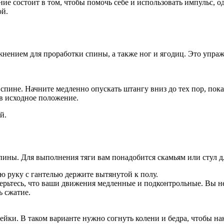
ие состоит в том, чтобы помочь себе и использовать импульс, о
ой.
ением для проработки спины, а также ног и ягодиц. Это упражн
спине. Начните медленно опускать штангу вниз до тех пор, пока 
 в исходное положение.
й.
ны. Для выполнения тяги вам понадобится скамьям или стул для
 руку с гантелью держите вытянутой к полу.
верьтесь, что ваши движения медленные и подконтрольные. Вы н
ь сжатие.
ейки. В таком варианте нужно согнуть колени и бедра, чтобы на