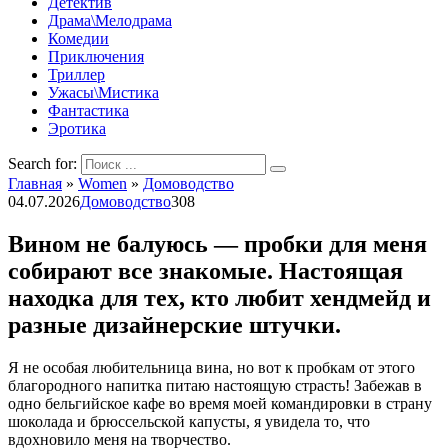
Детектив
Драма\Мелодрама
Комедии
Приключения
Триллер
Ужасы\Мистика
Фантастика
Эротика
Search for:
Главная
»
Women
»
Домоводство
04.07.2026
Домоводство
308
Вином не балуюсь — пробки для меня
собирают все знакомые. Настоящая
находка для тех, кто любит хендмейд и
разные дизайнерские штучки.
Я не особая любительница вина, но вот к пробкам от этого
благородного напитка питаю настоящую страсть! Забежав в
одно бельгийское кафе во время моей командировки в страну
шоколада и брюссельской капусты, я увидела то, что
вдохновило меня на творчество.