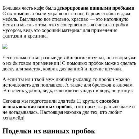
Большая часть кафе была
декорирована винными пробками
.
С их помощью были украшены стены, барная стойка и даже
мебель. Выглядело всё стильно, красиво — это натолкнуло
меня на мысль о том, что я совершенно зря считала пробки
мусором, ведь это хороший материал для применения
фантазии и креатива.
Чего только стоят разные дизайнерские штучки, не говоря уже
о их бытовом применении! С помощью пробок можно сделать
доску для заметок, коврик для ванной и прочие штучки.
А если ты или твой муж любите рыбалку, то пробки можно
использовать для поплавков. А также для брелоков к ключам.
Это очень удобно, ведь, если ключи упадут в воду, не утонут.
Сегодня мы подготовили для тебя 11 крутых
способов
использования винных пробок
, о которых ты раньше даже и
не догадывалась. Настоящая находка для тех, кто любит
хендмейд!
Поделки из винных пробок