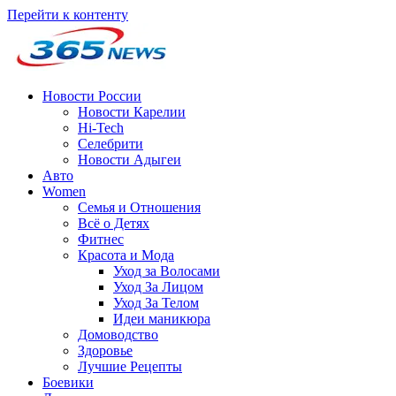
Перейти к контенту
Новости России
Новости Карелии
Hi-Tech
Селебрити
Новости Адыгеи
Авто
Women
Семья и Отношения
Всё о Детях
Фитнес
Красота и Мода
Уход за Волосами
Уход За Лицом
Уход За Телом
Идеи маникюра
Домоводство
Здоровье
Лучшие Рецепты
Боевики