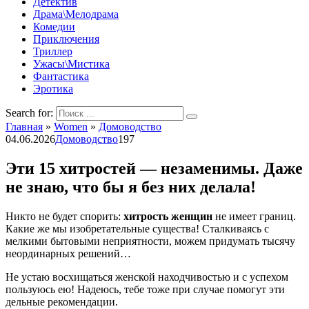
Детектив
Драма\Мелодрама
Комедии
Приключения
Триллер
Ужасы\Мистика
Фантастика
Эротика
Search for:
Главная
»
Women
»
Домоводство
04.06.2026
Домоводство
197
Эти 15 хитростей — незаменимы. Даже
не знаю, что бы я без них делала!
Никто не будет спорить:
хитрость женщин
не имеет границ.
Какие же мы изобретательные существа! Сталкиваясь с
мелкими бытовыми неприятности, можем придумать тысячу
неординарных решений…
Не устаю восхищаться женской находчивостью и с успехом
пользуюсь ею! Надеюсь, тебе тоже при случае помогут эти
дельные рекомендации.