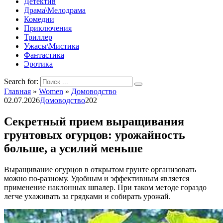
Детектив
Драма\Мелодрама
Комедии
Приключения
Триллер
Ужасы\Мистика
Фантастика
Эротика
Search for:
Главная
»
Women
»
Домоводство
02.07.2026
Домоводство
202
Секретный прием выращивания
грунтовых огурцов: урожайность
больше, а усилий меньше
Выращивание огурцов в открытом грунте организовать
можно по-разному. Удобным и эффективным является
применение наклонных шпалер. При таком методе гораздо
легче ухаживать за грядками и собирать урожай.