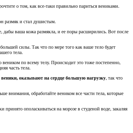
рочтите о том, как все-таки правильно париться вениками.
 он размяк и стал душистым.
е, дабы ваша кожа размякла, и ее поры расширились. Вот после
большей силы. Так что по мере того как ваше тело будет
ашего тела.
о веником по всему телу. Происходит это тоже постепенно,
няя часть тела.
 веники, оказывают на сердце большую нагрузку
, так что
льше внимания, обработайте веником все части тела, которые
и принято ополаскиваться на морозе в студеной воде, закаляя