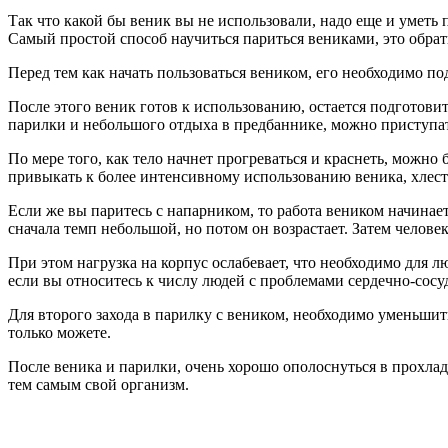
Так что какой бы веник вы не использовали, надо еще и уметь 
Самый простой способ научиться париться вениками, это обра
Перед тем как начать пользоваться веником, его необходимо под
После этого веник готов к использованию, остается подготовит
парилки и небольшого отдыха в предбаннике, можно приступа
По мере того, как тело начнет прогреваться и краснеть, можно
привыкать к более интенсивному использованию веника, хлеста
Если же вы паритесь с напарником, то работа веником начинает
сначала темп небольшой, но потом он возрастает. Затем челове
При этом нагрузка на корпус ослабевает, что необходимо для л
если вы относитесь к числу людей с проблемами сердечно-сосу
Для второго захода в парилку с веником, необходимо уменьшить
только можете.
После веника и парилки, очень хорошо ополоснуться в прохладн
тем самым свой организм.