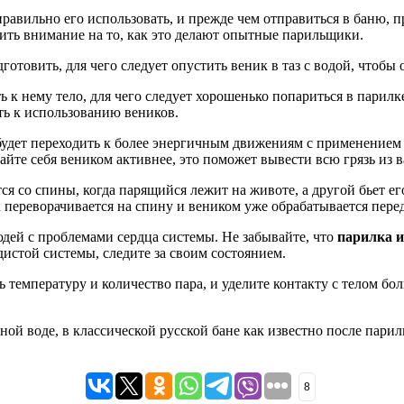
правильно его использовать, и прежде чем отправиться в баню, п
тить внимание на то, как это делают опытные парильщики.
готовить, для чего следует опустить веник в таз с водой, чтобы
ь к нему тело, для чего следует хорошенько попариться в парилк
ть к использованию веников.
 будет переходить к более энергичным движениям с применением 
йте себя веником активнее, это поможет вывести всю грязь из в
ся со спины, когда парящийся лежит на животе, а другой бьет ег
к переворачивается на спину и веником уже обрабатывается перед
юдей с проблемами сердца системы. Не забывайте, что
парилка и
дистой системы, следите за своим состоянием.
 температуру и количество пара, и уделите контакту с телом бо
ой воде, в классической русской бане как известно после парилк
8