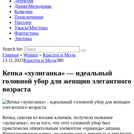
Детектив
Драма\Мелодрама
Комедии
Приключения
Триллер
Ужасы\Мистика
Фантастика
Эротика
Search for:
Главная
»
Women
»
Красота и Мода
13.11.2025
Красота и Мода
380
Кепка «хулиганка» — идеальный
головной убор для женщин элегантного
возраста
Кепка, сшитая из восьми клиньев, получила название
«хулиганка», из-за того, что этот головной убор был
практически обязательным элементом «прикида» шпаны.
Интеллигентные парни, не говоря уже о девушках и тем более