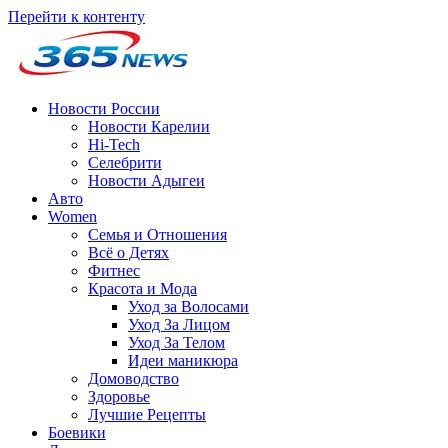
Перейти к контенту
Новости России
Новости Карелии
Hi-Tech
Селебрити
Новости Адыгеи
Авто
Women
Семья и Отношения
Всё о Детях
Фитнес
Красота и Мода
Уход за Волосами
Уход За Лицом
Уход За Телом
Идеи маникюра
Домоводство
Здоровье
Лучшие Рецепты
Боевики