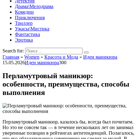
Детектив
Драма\Мелодрама
Комедии
Приключения
Триллер
Ужасы\Мистика
Фантастика
Эротика
Search for:
Главная
»
Women
»
Красота и Мода
»
Идеи маникюра
15.05.2026
Идеи маникюра
300
Перламутровый маникюр:
особенности, преимущества, способы
выполнения
Перламутровый маникюр, казалось бы, всегда был почитаем.
Но это не совсем так — в течение нескольких лет он занимал
уверенные позиции в рейтингах антитенденций. Полагалось,
что его обладательница совершенно не следит за модой. В