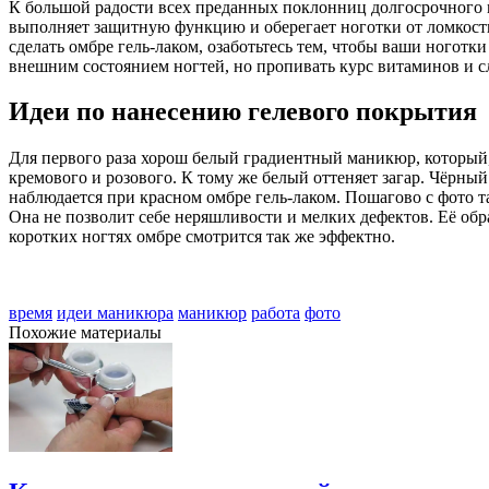
К большой радости всех преданных поклонниц долгосрочного ма
выполняет защитную функцию и оберегает ноготки от ломкости 
сделать омбре гель-лаком, озаботьтесь тем, чтобы ваши ногот
внешним состоянием ногтей, но пропивать курс витаминов и сл
Идеи по нанесению гелевого покрытия
Для первого раза хорош белый градиентный маникюр, который,
кремового и розового. К тому же белый оттеняет загар. Чёрны
наблюдается при красном омбре гель-лаком. Пошагово с фото 
Она не позволит себе неряшливости и мелких дефектов. Её обр
коротких ногтях омбре смотрится так же эффектно.
время
идеи маникюра
маникюр
работа
фото
Похожие материалы