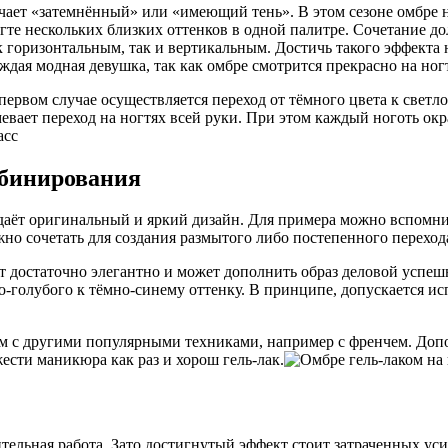
чает «затемнённый» или «имеющий тень». В этом сезоне омбре н
огте нескольких близких оттенков в одной палитре. Сочетание 
 горизонтальным, так и вертикальным. Достичь такого эффекта н
ждая модная девушка, так как омбре смотрится прекрасно на но
ервом случае осуществляется переход от тёмного цвета к светло
евает переход на ногтях всей руки. При этом каждый ноготь окр
мбинирования
даёт оригинальный и яркий дизайн. Для примера можно вспомни
но сочетать для создания размытого либо постепенного переход
т достаточно элегантно и может дополнить образ деловой успе
о-голубого к тёмно-синему оттенку. В принципе, допускается и
аком с другими популярными техниками, например с френчем. Д
ести маникюра как раз и хорош гель-лак.
лительная работа. Зато достигнутый эффект стоит затраченных 