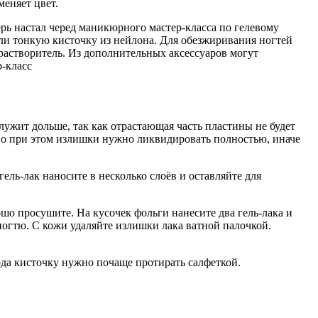
меняет цвет.
рь настал черед маникюрного мастер-класса по гелевому
ли тонкую кисточку из нейлона. Для обезжиривания ногтей
 растворитель. Из дополнительных аксессуаров могут
лужит дольше, так как отрастающая часть пластины не будет
 Но при этом излишки нужно ликвидировать полностью, иначе
ель-лак наносите в несколько слоёв и оставляйте для
ошо просушите. На кусочек фольги нанесите два гель-лака и
 ногтю. С кожи удаляйте излишки лака ватной палочкой.
ода кисточку нужно почаще протирать салфеткой.