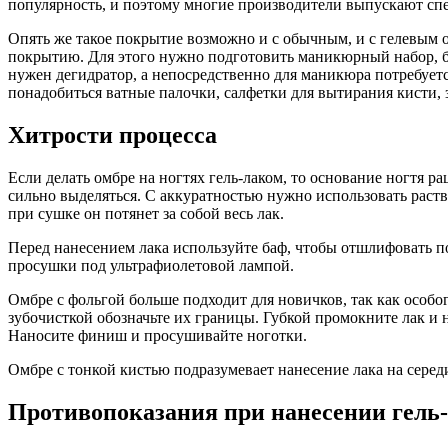
популярность, и поэтому многие производители выпускают спец
Опять же такое покрытие возможно и с обычным, и с гелевым 
покрытию. Для этого нужно подготовить маникюрный набор, ба
нужен дегидратор, а непосредственно для маникюра потребуетс
понадобиться ватные палочки, салфетки для вытирания кисти,
Хитрости процесса
Если делать омбре на ногтях гель-лаком, то основание ногтя р
сильно выделяться. С аккуратностью нужно использовать раст
при сушке он потянет за собой весь лак.
Перед нанесением лака используйте баф, чтобы отшлифовать по
просушки под ультрафиолетовой лампой.
Омбре с фольгой больше подходит для новичков, так как особог
зубочисткой обозначьте их границы. Губкой промокните лак и 
Наносите финиш и просушивайте ноготки.
Омбре с тонкой кистью подразумевает нанесение лака на сере
Противопоказания при нанесении гель