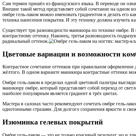
Сам термин пришёл из французского языка. В переводе он озна
Внешне такой метод представляет собой сочетание на одном н
омбре гель-лаком можно именовать градиентом и делать его как
техника нанесения покрытия. И эту технику должна изучить ка
Существует три разновидности маникюра по технике омбре. В п
контрастному оттенку. Наконец, третья разновидность подразум
радикальный оттенок.
Цветовые вариации и возможности ко
Контрастное сочетание оттенков при правильном оформлении 
жёлтого. В одном варианте маникюра контрастные оттенки мож
Омбре гель-лаком в пределах одной цветовой палитры выгляди
маникюру омбре, который представляет собой переход от светл
наиболее популярным является градиент в трёх цветах.
Мастера в салонах часто рекомендуют сочетать омбре гель-л
однотонными стразами. Для долгого сохранения яркости и свеж
Изюминка гелевых покрытий
Омбре гель-лаком — это не только красивый результат, но и д