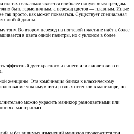
а ногтях гель-лаком является наиболее популярным трендом.
должно быть гармоничным, а переход цветов — плавным. Иначе
е так просто, как может показаться. Существует специальная
гтях любой длины.
му тону. Во втором переход на ногтевой пластине идёт к более
ашивается в цвета одной палитры, но с уклоном в более
ть эффектный дуэт красного и синего или фиолетового и
а.
шной женщины. Эта комбинация близка к классическому
спользование максимум пяти разных оттенков в маникюре, но
ополнительно можно украсить маникюр разноцветными или
усилий, и без видимых изменений маникюр продержится три