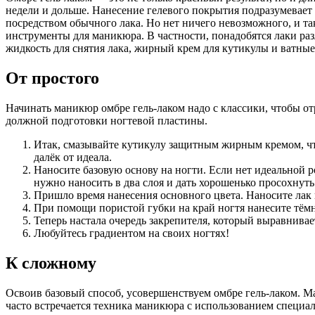
недели и дольше. Нанесение гелевого покрытия подразумевает
посредством обычного лака. Но нет ничего невозможного, и т
инструменты для маникюра. В частности, понадобятся лаки раз
жидкость для снятия лака, жирный крем для кутикулы и ватные
От простого
Начинать маникюр омбре гель-лаком надо с классики, чтобы о
должной подготовки ногтевой пластины.
Итак, смазывайте кутикулу защитным жирным кремом, что
далёк от идеала.
Наносите базовую основу на ногти. Если нет идеальной 
нужно наносить в два слоя и дать хорошенько просохнуть
Пришло время нанесения основного цвета. Наносите лак в
При помощи пористой губки на край ногтя нанесите тёмны
Теперь настала очередь закрепителя, который выравнивае
Любуйтесь градиентом на своих ногтях!
К сложному
Освоив базовый способ, усовершенствуем омбре гель-лаком. Ма
часто встречается техника маникюра с использованием специа