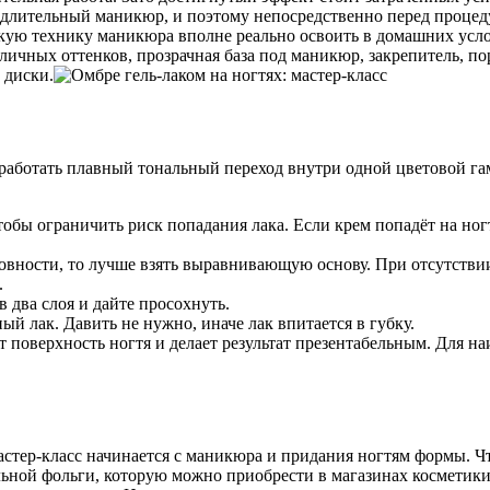
 длительный маникюр, и поэтому непосредственно перед процед
акую технику маникюра вполне реально освоить в домашних усл
личных оттенков, прозрачная база под маникюр, закрепитель, по
 диски.
тработать плавный тональный переход внутри одной цветовой г
бы ограничить риск попадания лака. Если крем попадёт на ногте
ровности, то лучше взять выравнивающую основу. При отсутств
.
 два слоя и дайте просохнуть.
й лак. Давить не нужно, иначе лак впитается в губку.
т поверхность ногтя и делает результат презентабельным. Для на
стер-класс начинается с маникюра и придания ногтям формы. Чт
льной фольги, которую можно приобрести в магазинах косметики