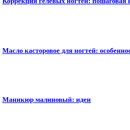
Коррекция гелевых ногтей: пошаговая
Масло касторовое для ногтей: особенн
Маникюр малиновый: идеи