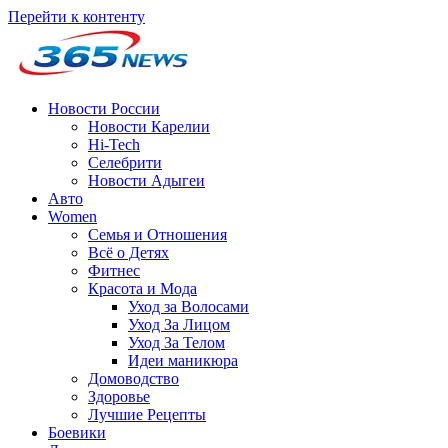
Перейти к контенту
Новости России
Новости Карелии
Hi-Tech
Селебрити
Новости Адыгеи
Авто
Women
Семья и Отношения
Всё о Детях
Фитнес
Красота и Мода
Уход за Волосами
Уход За Лицом
Уход За Телом
Идеи маникюра
Домоводство
Здоровье
Лучшие Рецепты
Боевики