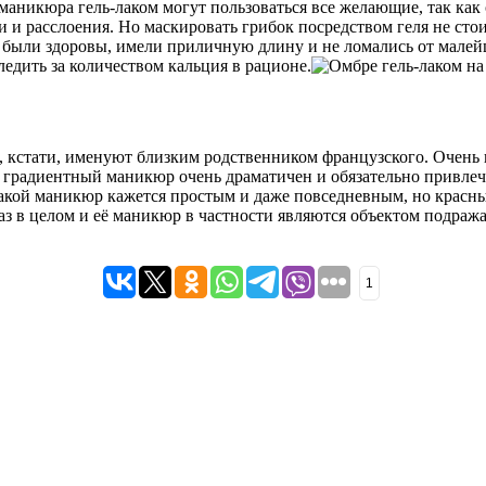
никюра гель-лаком могут пользоваться все желающие, так как о
и расслоения. Но маскировать грибок посредством геля не стоит
ки были здоровы, имели приличную длину и не ломались от малей
едить за количеством кальция в рационе.
 кстати, именуют близким родственником французского. Очень 
й градиентный маникюр очень драматичен и обязательно привлеч
такой маникюр кажется простым и даже повседневным, но красный
аз в целом и её маникюр в частности являются объектом подраж
1