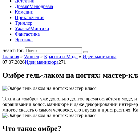
Детектив
Драма\Мелодрама
Комедии
Приключения
Триллер
Ужасы\Мистика
Фантастика
Эротика
Search for:
Главная
»
Women
»
Красота и Мода
»
Идеи маникюра
07.07.2026
Идеи маникюра
271
Омбре гель-лаком на ногтях: мастер-кл
Техника «омбре» уже довольно долгое время остаётся в моде, 
окрашивании волос, маникюре и даже декорировании интерьер
многое сказать о самом человеке, его вкусах и пристрастиях. 
Что такое омбре?