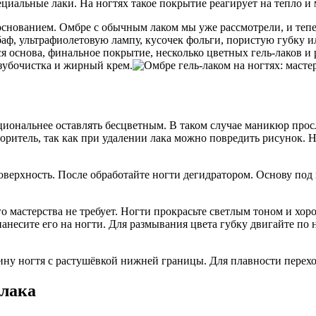
иальные лаки. На ногтях такое покрытие реагирует на тепло и 
основанием. Омбре с обычным лаком мы уже рассмотрели, и тепе
ф, ультрафиолетовую лампу, кусочек фольги, пористую губку и
я основа, финальное покрытие, несколько цветных гель-лаков и
 зубочистка и жирный крем.
ациональнее оставлять бесцветным. В таком случае маникюр прос
воритель, так как при удалении лака можно повредить рисунок.
верхность. После обработайте ногти дегидратором. Основу под г
о мастерства не требует. Ногти прокрасьте светлым тоном и хор
нанесите его на ногти. Для размывания цвета губку двигайте по
дину ногтя с растушёвкой нижней границы. Для плавности перех
-лака