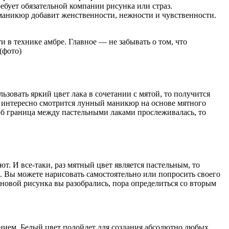
ебует обязательной компании рисунка или страз.
маникюр добавит женственности, нежности и чувственности.
 в технике амбре. Главное — не забывать о том, что
зовать яркий цвет лака в сочетании с мятой, то получится
ь интересно смотрится лунный маникюр на основе мятного
об граница между пастельными лаками прослеживалась, то
. И все-таки, раз мятный цвет является пастельным, то
. Вы можете нарисовать самостоятельно или попросить своего
сновой рисунка вы разобрались, пора определиться со вторым
ением. Белый цвет подойдет для создания абсолютно любых