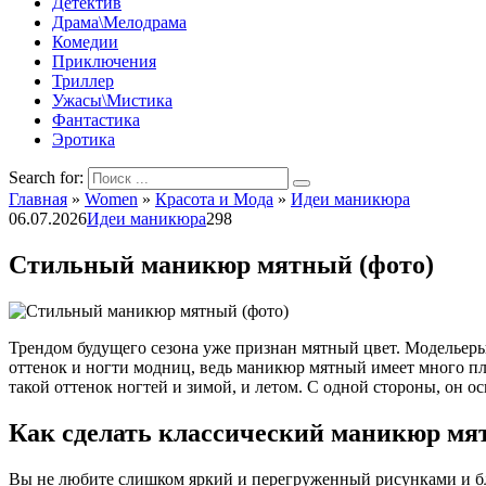
Детектив
Драма\Мелодрама
Комедии
Приключения
Триллер
Ужасы\Мистика
Фантастика
Эротика
Search for:
Главная
»
Women
»
Красота и Мода
»
Идеи маникюра
06.07.2026
Идеи маникюра
298
Стильный маникюр мятный (фото)
Трендом будущего сезона уже признан мятный цвет. Модельеры
оттенок и ногти модниц, ведь маникюр мятный имеет много пл
такой оттенок ногтей и зимой, и летом. С одной стороны, он о
Как сделать классический маникюр мят
Вы не любите слишком яркий и перегруженный рисунками и бле