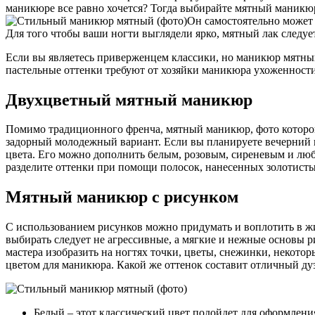
маникюре все равно хочется? Тогда выбирайте мятный маникюр
Он самостоятельно может
Для того чтобы ваши ногти выглядели ярко, мятный лак следует
Если вы являетесь приверженцем классики, но маникюр мятный 
пастельные оттенки требуют от хозяйки маникюра ухоженности 
Двухцветный мятный маникюр
Помимо традиционного френча, мятный маникюр, фото которого 
задорный молодежный вариант. Если вы планируете вечерний в
цвета. Его можно дополнить белым, розовым, сиреневым и лю
разделите оттенки при помощи полосок, нанесенных золотист
Мятный маникюр с рисунком
С использованием рисунков можно придумать и воплотить в жиз
выбирать следует не агрессивные, а мягкие и нежные основы 
мастера изобразить на ногтях точки, цветы, снежинки, некотор
цветом для маникюра. Какой же оттенок составит отличный ду
Белый – этот классический цвет подойдет для оформлени