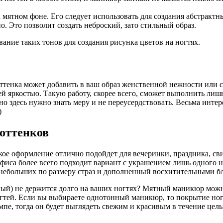
а мятном фоне. Его следует использовать для создания абстракт
о. Это позволит создать неброский, зато стильный образ.
ние таких тонов для создания рисунка цветов на ногтях.
тенка может добавить в ваш образ женственной нежности или с
й яркостью. Такую работу, скорее всего, сможет выполнить лиш
о здесь нужно знать меру и не переусердствовать. Весьма инте
 оттенков
ое оформление отлично подойдет для вечеринки, праздника, свид
фиса более всего подходит вариант с украшением лишь одного н
небольших по размеру страз и дополненный восхитительными б
ный) не держится долго на ваших ногтях? Мятный маникюр можно
гтей. Если вы выбираете однотонный маникюр, то покрытие ног
е, тогда он будет выглядеть свежим и красивым в течение целы