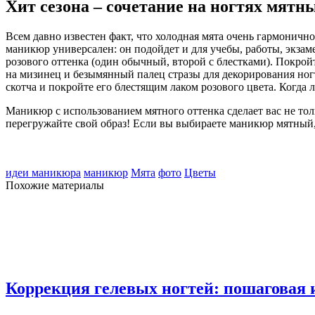
Хит сезона – сочетание на ногтях мятн
Всем давно известен факт, что холодная мята очень гармоничн
маникюр универсален: он подойдет и для учебы, работы, экзаме
розового оттенка (один обычный, второй с блестками). Покрой
на мизинец и безымянный палец стразы для декорирования ног
скотча и покройте его блестящим лаком розового цвета. Когда л
Маникюр с использованием мятного оттенка сделает вас не то
перегружайте свой образ! Если вы выбираете маникюр мятный, 
идеи маникюра
маникюр
Мята
фото
Цветы
Похожие материалы
Коррекция гелевых ногтей: пошаговая