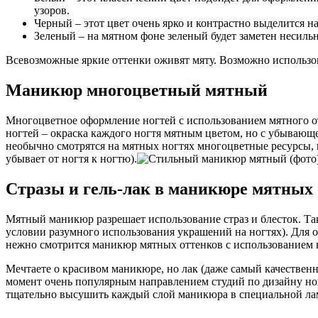
узоров.
Черный – этот цвет очень ярко и контрастно выделится н
Зеленый – на мятном фоне зеленый будет заметен несильн
Всевозможные яркие оттенки оживят мяту. Возможно использова
Маникюр многоцветный мятный
Многоцветное оформление ногтей с использованием мятного от
ногтей – окраска каждого ногтя мятным цветом, но с убывающе
необычно смотрятся на мятных ногтях многоцветные ресурсы, н
убывает от ногтя к ногтю).
Стразы и гель-лак в маникюре мятных
Мятный маникюр разрешает использование страз и блесток. Так
условии разумного использования украшений на ногтях). Для о
нежно смотрится маникюр мятных оттенков с использованием 
Мечтаете о красивом маникюре, но лак (даже самый качествен
момент очень популярным направлением студий по дизайну но
тщательно высушить каждый слой маникюра в специальной ламп