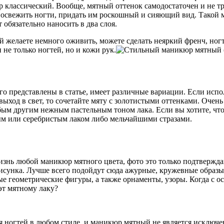
 классический. Вообще, мятный оттенок самодостаточен и не тр
 освежить ногти, придать им роскошный и сияющий вид. Такой 
 обязательно наносить в два слоя.
желаете немного оживить, можете сделать неяркий френч, ногти
не только ногтей, но и кожи рук.
представлены в статье, имеет различные вариации. Если исполь
ыход в свет, то сочетайте мяту с золотистыми оттенками. Очен
бым другим нежным пастельным тоном лака. Если вы хотите, чт
ым или серебристым лаком либо мельчайшими стразами.
нь любой маникюр мятного цвета, фото это только подтверждают
рисунка. Лучше всего подойдут сюда ажурные, кружевные образы
ые геометрические фигуры, а также орнаменты, узоры. Когда с о
эт мятному лаку?
я ногтей в любом стиле, и маникюр мятный не является исключ